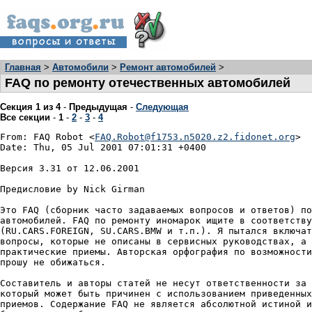
Главная
>
Автомобили
>
Ремонт автомобилей
>
FAQ по ремонту отечественных автомобилей
Секция 1 из 4
-
Предыдущая
-
Следующая
Все секции
-
1
-
2
-
3
-
4
From: FAQ Robot <
FAQ.Robot@f1753.n5020.z2.fidonet.org
>

Date: Thu, 05 Jul 2001 07:01:31 +0400

Версия 3.31 от 12.06.2001

Предисловие by Nick Girman

Это FAQ (сборник часто задаваемых вопросов и ответов) по
автомобилей. FAQ по ремонту иномарок ищите в соответству
(RU.CARS.FOREIGN, SU.CARS.BMW и т.п.). Я пытался включат
вопросы, которые не описаны в сервисных руководствах, а 
практические приемы. Авторская орфография по возможности
прошу не обижаться.

Составитель и авторы статей не несут ответственности за 
который может быть причинен с использованием приведенных
приемов. Содержание FAQ не является абсолютной истиной и