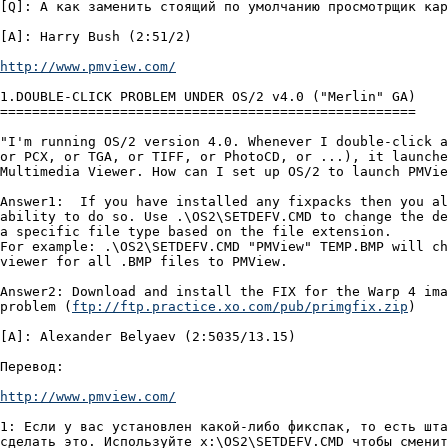
[Q]: А как заменить стоящий по умолчанию просмотрщик кар
[A]: Harry Bush (2:51/2)

http://www.pmview.com/
1.DOUBLE-CLICK PROBLEM UNDER OS/2 v4.0 ("Merlin" GA)

====================================================

"I'm running OS/2 version 4.0. Whenever I double-click a
or PCX, or TGA, or TIFF, or PhotoCD, or ...), it launche
Multimedia Viewer. How can I set up OS/2 to launch PMVie
Answer1:  If you have installed any fixpacks then you al
ability to do so. Use .\OS2\SETDEFV.CMD to change the de
a specific file type based on the file extension.

For example: .\OS2\SETDEFV.CMD "PMView" TEMP.BMP will ch
viewer for all .BMP files to PMView.

Answer2: Download and install the FIX for the Warp 4 ima
problem (
ftp://ftp.practice.xo.com/pub/primgfix.zip
)

[A]: Alexander Belyaev (2:5035/13.15)

Перевод:

http://www.pmview.com/
1: Если у вас установлен какой-либо фикспак, то есть шта
сделать это. Используйте x:\OS2\SETDEFV.CMD чтобы сменит