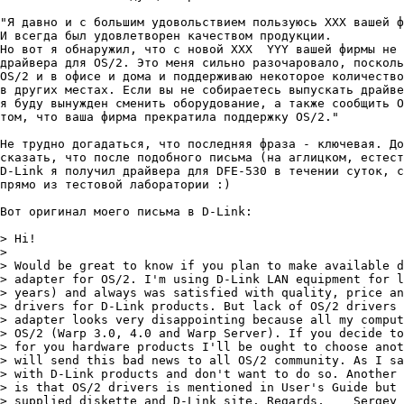
"Я давно и с большим удовольствием пользуюсь ХХХ вашей ф
И всегда был удовлетворен качеством продукции.

Hо вот я обнаружил, что с новой XXX  YYY вашей фирмы не 
драйвера для OS/2. Это меня сильно разочаровало, посколь
OS/2 и в офисе и дома и поддерживаю некоторое количество
в других местах. Если вы не собираетесь выпускать драйве
я буду вынужден сменить оборудование, а также сообщить O
том, что ваша фирма прекратила поддержку OS/2."

Hе трудно догадаться, что последняя фраза - ключевая. До
сказать, что после подобного письма (на аглицком, естест
D-Link я получил драйвера для DFE-530 в течении суток, с
прямо из тестовой лаборатории :)

Вот оригинал моего письма в D-Link:

> Hi!

>

> Would be great to know if you plan to make available d
> adapter for OS/2. I'm using D-Link LAN equipment for l
> years) and always was satisfied with quality, price an
> drivers for D-Link products. But lack of OS/2 drivers 
> adapter looks very disappointing because all my comput
> OS/2 (Warp 3.0, 4.0 and Warp Server). If you decide to
> for you hardware products I'll be ought to choose anot
> will send this bad news to all OS/2 community. As I sa
> with D-Link products and don't want to do so. Another 
> is that OS/2 drivers is mentioned in User's Guide but 
> supplied diskette and D-Link site. Regards,    Sergey 