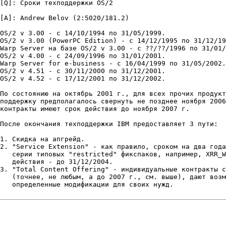
[Q]: Сроки техподдержки OS/2

[A]: Andrew Belov (2:5020/181.2)

OS/2 v 3.00 - с 14/10/1994 по 31/05/1999.

OS/2 v 3.00 (PowerPC Edition) - с 14/12/1995 по 31/12/19
Warp Server на базе OS/2 v 3.00 - с ??/??/1996 по 31/01/
OS/2 v 4.00 - c 24/09/1996 по 31/01/2001.

Warp Server for e-business - c 16/04/1999 по 31/05/2002.

OS/2 v 4.51 - с 30/11/2000 по 31/12/2001.

OS/2 v 4.52 - с 17/12/2001 по 31/12/2002.

По состоянию на октябрь 2001 г., для всех прочих продукт
поддержку предполагалось свернуть не позднее ноября 2006
контракты имеют срок действия до ноября 2007 г.

После окончания техподдержки IBM предоставляет 3 пути:

1. Скидка на апгрейд.

2. "Service Extension" - как правило, сроком на два года
   серии типовых "restricted" фикспаков, например, XRR_W
   действия - до 31/12/2004.

3. "Total Content Offering" - индивидуальные контракты с
   (точнее, не любым, а до 2007 г., см. выше), дают возм
   определенные модификации для своих нужд.
