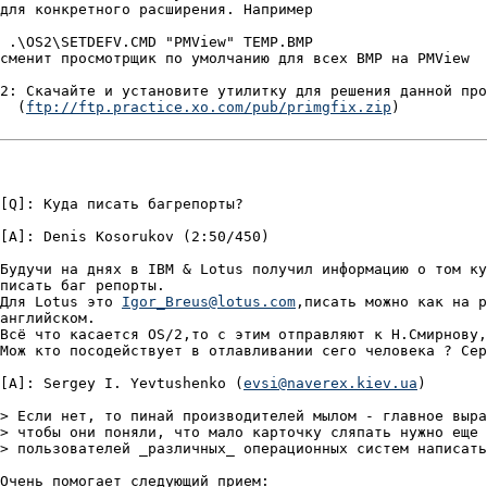
для конкретного расширения. Hапример

 .\OS2\SETDEFV.CMD "PMView" TEMP.BMP

сменит просмотрщик по умолчанию для всех BMP на PMView

2: Скачайте и установите утилитку для решения данной про
  (
ftp://ftp.practice.xo.com/pub/primgfix.zip
)

[Q]: Куда писать багрепорты?

[A]: Denis Kosorukov (2:50/450)

Будучи на днях в IBM & Lotus получил информацию о том ку
писать баг репорты.

Для Lotus это 
Igor_Breus@lotus.com
,писать можно как на р
английском.

Всё что касается OS/2,то с этим отправляют к H.Смирнову,
Мож кто посодействует в отлавливании сего человека ? Сер
[A]: Sergey I. Yevtushenko (
evsi@naverex.kiev.ua
)

> Если нет, то пинай производителей мылом - главное выра
> чтобы они поняли, что мало карточку сляпать нужно еще 
> пользователей _различных_ операционных систем написать
Очень помогает следующий прием:
