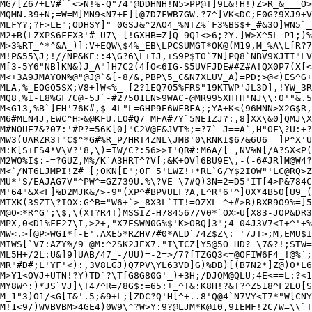
MG/[Z67+LV#``<>N!%-Q"74"@DDHNH!N5>PP@T]9L&!H!)Z>R_&___O>
MQMN.39+N;=W=M]MN9<N7+E][@7D7FWB7GW.?7^]VK<DC;E0G?9XJ9+V
MLFY?;?F>LE";ODHSY]"=0GSJ&^2AO4_%NTZ%`F3%BS$+_#&3O]WN5`_
M2+B(LZXPS6FFX3'#_U7\-[!GXHB=Z]Q_9Q1<>6;?Y.]W>X^5L_P1;)%
M>3%RT_^*^&A_)]:V+EQW\$4%_EB\LPCSUMGT*OK@(M19,M_%A\L[R?7
M!P&55\J;!//NP&KE::4\G?6\L+IJ,+S9P$TO`7N]PQ8`NBV9XJTI"LV
M[3-5Y6"NB]KN&)J_A"]H7C2(4[O<6IG-S5UVFJDE##Z#A!QX0P7(X[<
M<+3A9JMAY0N%@"@J@`&[-8/&,PBP\5_C&N7XLUV_A)=PD;>@<)ES^G+
MLA,%_EOGQ5SX;V8+]W<%_-[2?1EQ7O5%FRS"19KTWP'JL3D],!YW_3R
MQ8,%1-L8%GF7C@-5J`-#27501LN>9WAC-@MR995XHTH'NJ\\:0'"&.5
M<G13,%B`]EH'76K#,$-4L"L=GHP9E6WFBFA;;YA+K<(96MNN>X2G$R,
M6#MLN4J,EWC^H>&@KFU.LO#Q7=MFA#7Y`5NE1ZJ?:,8]XX\&0]QMJ\X
M#NOUE7&?07:'#P?=56K[0]"C2V@F&JVT%;=?7`_J==A`,H"OF\?U:+?
MW3(UARZR3T"C$^*G#%R_P/HRT4ZNL\JM8'0\RNKI$67&6U6==]P^X'U
M:K[S+FS4*V\V?'8,\)=IW/C?:56>>I'QR#:M6A/[_,NV%N[/A?SX<P(
M2WO%I$:-=?GUZ,M%/K`A3HRT^?V[;&K+OV]6BU9E\,-(-6#JR]M@W4?
M<`/NT6LJMPI!Z#_[;OKN[E";0F_5'LWZ!+*RL`G/Y$2I0W"'LC@RQ>Z
MU*'S/EAJAG7V"^PW^=GZ739U.%\?VE-\7#Q)3N=2=D5"IT[4>P&784C
M'64"&X<F]%D2MJK&/>-9"(XP^#BPVULF?A,L^R"6'^]0X*4B50[U9_(
MTXK(3SZT\?IOX:G^B="W6+`>_8X3L`IT!=OZXL-^+#>B)BXR9O9%=]5
M@O<*R^G';\$,\(X!?R4!)MSSIZ-H784567/V0*`OX>U[X83-JOP&DR3
MPX,0<D1%FF27\I,>2+,"X7ESWN0G%$'K>OBQ]3";4-04J3V7<I+^'+%
MW<.>[@P>WG1*[-E'.AXE5*RZHV7#0*ALD`74Z$Z\:='7JT>;M,EMU$I
MIWS[`V7:AZY%/9_@M:^2SK2JEX7."I\TCZ[Y5@5O_HD?_\7&?!;STW=
ML5H+/2L:U&]9]UAB/47_-/UU)=-2=>/7?[TZGQ3<=@OFIW6F4_!@%`;
MR"#D#;L'YF'<):,3V8LGJ)Q7PV\YL63VD]G)%DB)[(B7N2*]Z@)0*L6
M>Y1<OVJ+UTN!?Y)TD`?\T[G8G80G'_)+3H;/DJQM@QLU;4E<==L:?<1
MY8W^:)*JS`VJ]\T47^R=/8G$:=65:+_^T&:K8H!?&T?^Z518^F2EO[S
M_1"3)O1/<G[T&'.5;&9+L;[ZDC?Q'H[^+..8'Q@4`N7VY<T7*"W[CNY
M!1<9/)WVBVBM>4GE4)0W9\^?W>Y:9?@LJM*K@I0,9IEMF!2C/W=\\`T