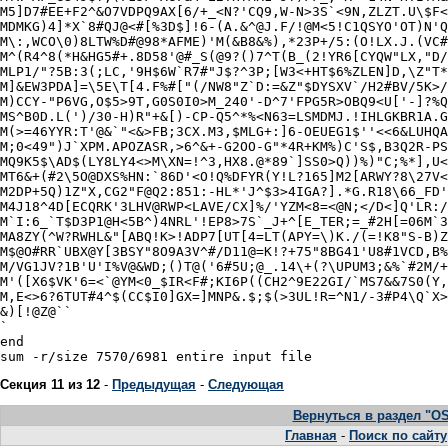
M5]D7#EE+F2^&O7VDPQ9AX[6/+_<N?'CQ9,W-N>3S`<9N,ZLZT.U\$F<
MDMKG)4]*X`8#QJ@<#[%3D$]!6-(A.&^@J.F/!@M<5!C1QSYO'OT)N'Q
M\:,WCO\0)8LTW%D#@98*AFME)'M(&B8&%),*23P+/5:(O!LX.J.(VC#
M^(R4^8(*H&HG5#+.8D58'@#_S(@9?()7^T(B_(2!YR6[CYQW"LX,"D/
MLP1/"?5B:3(;LC,'9H$6W`R7#"J$?^3P;[W3<+HT$6%ZLEN]D,\Z"T*
M]&EW3PDA]=\5E\T[4.F%#["(/NW8"Z`D:=&Z"$DYSXV`/H2#BV/5K>/
M)CCY-"P6VG,O$5>9T,G0S0I0>M_240'-D^7'FPG5R>OBQ9<U['-]?%Q
MS^B0D.L(')/30-H)R"+&[)-CP-Q5^*%<N63=LSMDMJ.!IHLGKBR1A.G
M(>=46YYR:T'@&`"<&>FB;3CX.M3,$MLG+:]6-OEUEG1$''<<6&LUHQA
M;0<49")J`XPM.APOZASR,>6^&+-G2OO-G"*4R+KM%)C'S$,B3Q2R-PS
MQ9K5$\AD$(LY8LY4<>M\XN=!^3,HX8.@*89`]SS0>Q))%)"C;%*],U<
MT6&+(#2\5O@DXS%HN:`86D'<O!Q%DFYR(Y!L?165]M2[ARWY?8\27V<
M2DP+5Q)1Z"X,CG2"F@Q2:851:-HL*'J^$3>4IGA?].*G.R18\66_FD'
M4J18^4D[ECQRK'3LHV@RWP<LAVE/CX]%/'YZM<8=<@N;</D<]Q'LR:/
M`I:6_`T$D3P1@H<5B^)4NRL'!EP8>7S`_J+^[E_TER;=_#2H[=06M`3
MA8ZY(^W?RWHL&"[ABQ!K>!ADP7[UT[4=LT(APY=\)K./(=!K8"S-B)Z
M$@O#RR`UBX@Y[3BSY"8O9A3V^#/D11@=K!?+75"8BG41'U8#1VCD,B%
M/VG1JV?1B'U'I%V@&WD;()T@('6#5U;@_.14\+(?\UPUM3;&%`#2M/+
M'([X6$VK'6=<`@YM<0_$IR<F#;KI6P((CH2^9E22GI/`MS7&&7S0(Y,
M,E<>6?6TUT#4^$(CC$I0]GX=]MNP&.$;$(>3UL!R=^N1/-3#P4\Q`X>
&)[!@Z@``

`

end

Секция 11 из 12
-
Предыдущая
-
Следующая
Вернуться в раздел "OS
Главная
-
Поиск по сайту