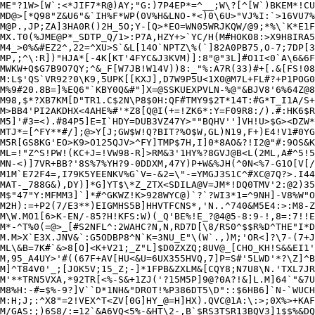
ME"?1W>[W`:<*JIF7*R@)AY;"G:)7P4EP*=^__;W\?[^[W`)BKEM*!CU
MD@>[*Q98"Z&U6"&`IH%F*WP(0V%H&LNO-*<)0\6U>"VJ%I:`>16VU7%
M@P.,JP;ZA]3HA0R()2H_5O;Y-[Q>*EO=WN05WRJKQW/@9;*%\`K*E1F
MX.T0(%JME@P*_SDTP_Q/1>:P7A,HZY+>`YC/H(M#HOK08:>X9H8IRA5
M4_>0%&#EZ2^,22=^XU>S`&L[14O`NPTZ\%(`]82A0PB75,O-7;7DP[3
MP,;^\:R])"HJA*[-4K[KT'4FYC&J3KVM)]:8"@"3L]#O1I<0`A\6&6F
MWKW+Q$G7B9O7QY;^&_F[W7JB!W14V))8:_"%:A7R(33)#+[.&[FS!08
M:L$'QS`VR92?0\K9,5UPK[[KXJ],D7W9P5U<1X0@M7L+FL#?+P1POG0
M%9#20.8B=]%EQ6"`KBY0Q&#"]X=@SSKUEXPVLN-%@"&BJV8'6%64Z@8
M98,$*?XB7KM[D"TR1.C$2N\P8$0H:QF#TMY9$2T*14T:#G*T_I1A/S+
M>BB4'PI2AKDHX<4AHE%#'*Z8[Q@I(+=!ZK6*:Y=F09R8:/).#:HK6$R
M5]'#3=<).#84P5]E=I`HDY=DUB3VZ47Y>""BQHV'']VH!U>$G><DZW*
MTJ*=[^FY**#/];@>Y[J;GW$W!Q?BIT?%O$W,GL)N19,F+)E4!V1#0YG
M5R[GS8KG'EO>K9>O125QJV>^FY]TMP$7H,I]0*8AO&?!I2@"#:9OS&K
ML=!"Z^S!PW!(KC+J=!VW98-R]>RM&3'1HY%?8GVJ@B<L(2ML,A#^5!5
MN-<)]7VR+BB?'8S%7%YH?9-0DDXM,47Y)P+W&%JH(^0N<%7-G1O[V[/
M1M`E72F4=,I79K5YEENKV%G`V=-&2=\"-=YMGJ3S1C^#XC@7Q?>.I44
MAT-_788G&),DY)]*G]YT$\*Z_ZTX<SDILA@V=JM*!DQ0TMV'2:@2)35
M$"47"Y:MFMM3]`]*#^GKWZ!K>928WYC@)`?`?WI3*1=^9NH]-V8%W"O
M2H):=+P2(7/E3**)EIGMHS5B]HHVTFCNS*,'N..^740&M5E4:>:M8-Z
M\W.MO1[6>K-EN/-85?H!KFS:W)(_Q'BE%!E_?@4@5-8:9-!,8=:7!!E
M*-^T%0(=@>_[#S2NFL^:2WAHC?N,N,RD7D[\8/RS0^$$R%D^THE"I*D
M.M>X`E3X.JNV&`:G5ODBP8^N`K=3NU_E"\(W`.,)M;'OR<]?\7-(7+J
ML\&B=7K#`&>8[O]<K+V21;_Z"L]$D0ZXZQ;8UV@_[CHO_KH!S&&EI1'
M,95_A4UY>'#((67F+AV[HU<&U=6UX355HVQ,7]P=S#'5LWD'*?\Z]^B
M]^T84V0'_;[JOK5V;15_Z;-]*1FPB&ZXLM&[CQY8;N7U8\N.'TXL7JR
M'**TRN5VXA,*92TR[<%-S&+1ZJ('?15M5P]9@?0A?!&]L.M]64`"&7U
M8%H:-#=$%-9?]V``D*1NH&"DROT!%P386DT5\D"::$6HB6]`N-`WUCH
M:H;J;:^X8"=2!VEX^T<ZV[0G]HY_@=H]HX).QVC@1A:\:>;0X%>+KAF
M/GAS:;)6S8/:=12`&A6VQ<5%-&HT\2-,B`$RS3TSR13BQV3]1$$%&DQ