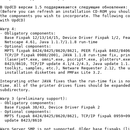
В UpdCD веpсии 1.5 поддеpживаются следyющие обновления:

(Before you can refresh an installation CD-ROM you shoul
the components you wish to incorporate. The following co
with UpdCD)

Warp 4:

- Obligatory components:

  Base Fixpak 12/13/14/15, Device Driver Fixpak 1/2, Fea
  Netscape 4.61, Java 1.1.7/1.1.8 run-time

- Optional components:

  MPTS fixpak 8424/8425/8620/8621, PEER fixpak 8402/8406
  TCP/IP fixpak 0980/2001, JAVA 1.1.8 run-time fix, prin
  (laserjet*.exe, omni*.exe, pscript*.exe, plotters*.exe
  8423/8610, TCP/IP update 4.1/4.2/4.3, Java update 1.1.
  toolkit, samples, etc.), Netware Requester 2.12, the u
  installation diskettes and PMFax Lite 3.2.

Integrating other JAVA fixes than the run-time fix is no
time. All of the printer drives fixes should be expanded
subdirectory.

Warp 3 (preliminary support):

- Obligatory components:

  Base Fixpak 38/43, Device Driver Fixpak 2

- Optional components:

  MPTS fixpak 8424/8425/8620/8621, TCP/IP fixpak 0959+09
  update 8423/8610

Warp Server SMP is not supported. Older base fixpaks (li