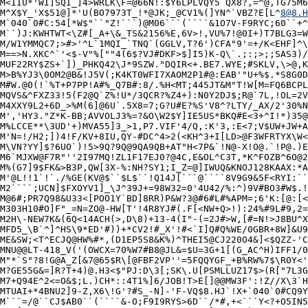
M<IIU*'WI]SQI_]4>WRLK\F=@66N!:$Y6LPLVQY5`QX8?,=^@,TG75M6
M^X$Y_'X$51@]*'U(BO7973T_!*@JK;_@CV1%(]YN^`VBZ?E[L^
8@8.H
M`040`0#C:54[*W$"``"Z!```)@M06```(````&1O7V-F9RYC;60``+^
M``)J:KWHTWT<\Z#[_A+\&_TS&2156%E,6V>!,VU%7!@0I+)T7BLG3=W
M/W1YMMQC7;>#>'^L`1MQI_`TNQ`(GGLV,T?6')CFA"9'=+/K<EHF]^\
M==>N.XKC^`'<$-V"%[""4(6$?VJ#DKF>$]I5)K-Q\`.;:;>;;SAS3)/
MUF22RY$ZS+`])_PHKQ42\J*9SZW."DQIR<+.BE7.WYE;#SKLV,\>@,K
M>B%YJ3\0OM2@B&!J5V(;K4KT0WFI7XAOM2P1#@:EAB'"U+%$.*S8G0D
M#W.@0(!`%T+P7PP!A#%_Q7B#:8/.%H<MT;445JT&M"T!W[M=FQ6BCPL
MQVS&^FXZ33!5(F2@Q`Z%!U*/3QCR?%Z4+):N0Y2DJ$;R@`7L,!OL=2V
M4XXY9L2+6D_>%M(6]@6U`.5X8=7;G?U#E?%S'V8^?LTY/_AX/2'30%N
M','HY3."Z*K-BB;AVVOLJ3%=?&O\W2$Y]IE5US*BKQ#E<3+^I!*)35@
M%LCCE**\3UD'+)MVA55]3_>1,P7.VIF'4/Q,:K'3,:E<7;V$UW+JW+A
M'N=!/H2;])4!F/KV+8IU,QY-#DC^4>2(<KH^3+I[LD>@F3WFRTYX\W<
M\VN?YY]$?6UO`)!5>9Q?9Q@9QA9QB+AT"H<7P&`!N@-X!O@.`!P@.)E
M6`MJXW@F7R"''2I97MQ!ZL1F17EJ0?@4C,E&OL^C3T,*K^FOZB^6O@2
M%(G7]9$FK&>B3P,QW[3X-%:NH?SY1;I_Z=@]IWUQ&KNOJ128KAAX:*A
M'@L!!1`!`./%GE(KV@$``$L$``!Q14J[```@````8V9G9&5F<RYI:``
M2````;UCN]$FXOYV1]_\J^39J+=98W32=0'4U42/%:^)9V#BO3#W$.!
M@6#;PR7Q98&U33<[POO1Y`BD]8RR)P&W?3@#6#L#%APM=;6'K:[@:[<
M303H10#O]F"_=N=ZO@-HW[T'!4R8YJ#(.F[<NW+Q>!):24%#9L#9,2=
M2H\-NEW7K&(6Q<14ACH(>,D\8)+13-4(I"-(=2J#>W,[#=N!>J8BU^X
MFD5_\B`^]^HS\9*ED'#))+*CV2!#_X'!#<`I]Q#Q%WE/0GBR+8W]&U9
ME&SW;<T^ECJQ@HW%#*,(D1EP5S8&K%)^THEI5@CJ220O4&]<$QZZ-'C
MNU@@LT-418_V('(OWCX=70%W7#B8@JL&=$U=3G+1[(G_AC^H)IFF1/0
M"*`S"?8!G@A_Z[&7@65$R\[@FBF2VP''=5FQQYGF_+B%RW%7$\R0Y<'
M?GE55G&=]R?T+4)@.H3<$"PJ:D\3[;SK\.U[PSMLLUZ17$>(R["7L3G
M7+Q94E^2<=O&$;L.)CH*::4T1%]6/JOB!T>E[]@@MW3F':!Z//X\3`H
MTUAI+*4BNU2]9-Z,X6\!G'?#S_-N]-'F-VQ$8.HJ`!X+`040`0#CQ9Y
M```=/@``CJ$AB0``(````&-O;F9I9RYS>6D``/*#,+<```Y<?+O5IN5