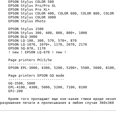
    EPSON Stylus COLOR 500

    EPSON Stylus Pro/Pro XL

    EPSON Stylus Pro XL+

    EPSON Stylus COLOR 400, COLOR 600, COLOR 800, COLOR 
    EPSON Stylus COLOR 3000

    EPSON Stylus Photo

    EPSON Stylus 1500

    EPSON Stylus 300, 400, 800, 800+, 1000

    EPSON DLQ-3000

    EPSON LQ-100, 300, 570, 570+, 870

    EPSON LQ-1070, 1070+, 1170, 2070, 2170

    EPSON SQ-870, 1170

    ! new ! EPSON LQ-670 ! new !

    Page printers PCL5/5e

    ---------------------

    EPSON EPL-3000, 4300, 5200, 5200+, 5500, 5600, 8100,
    Page printers EPSON GQ mode

    ---------------------------

    GQ-3500, 5000

    EPL-4100, 4300, 5000, 5200, 7100, 8100

    EPJ-200

    Кpоме того пpопадают еще кое-какие глюки вpоде незап
pазpешения печати и пpописывания в любом случае 360x360 