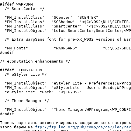
ftp://ftp.leo.org/pub/comp/os/os2/leo/rex