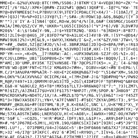
MME=E<-&2%U\K%V@:8TC!YM%/SS06:J!8TKM'C3'4<VE@X)RO*<ZK'^=
M7Z['/6'Y&J/:XPK+[@R#N-Z1U2%#1`@@W1!3QX#"E.-I@7*L"KW-`?E
M?@>8VFNMEE$C?=LP?BVU!X(9\3TEY]CPDALC7C>X4/)'-)(1OA]/T_2
MV+)Q3J(^R>%P+OI1!J3Y@?\I:^;S#A-;R!PDW(1@.&O$,B&@G/([Y`3
M'"");V`IY`A-1[5N4('QEC,RO=W,0G^4/%![8,OA#'(X65MGC/1G4XT
MA]A/[M0/QSZ/CV`M\'UKKR="LUG5]CIDG5$)("V"J*6)/VB`JLDV#7U
M20$%'`4:\$!S4W]Y-9N,.J!$+YEDTR2NQ.'0XG!-"6]RDH3*:8*B77:
M5I!2L[9<@!@4GS_JF;83FD7*W^0>A1LUC<I)4V!B-VR.!(SY*<@D$4/
M#W)9U6)2%)>\M[&L9,>!$WYX\)KHW9/I`&>Z,=!K"&ZY/HX'JTW=\'5
M^+##_.0W0X,5Z[@Z)#JD/\%)=E.3BR#JR&E[2D)Q<O+BPA/P#\=!R$3
MH>HO#Y@:K(XAOS7Z9<6:LKE4_%S3VRD])UI#,HX(-(Y[`U7:O?]F<O1
MP'YM-=<>,<K=O%__]7!R6RW:-AC:.>UPX30WSX6-SZJF:OS:%I>.O[.
M/CJG\LDM9=_UB1'1GOPBV6<Z<'MF`\L:YJ@Q11>N+!BQQ9/[,I(,6+!
M"AM[;3D'UMP,8Y35K`TZ[%VNS8E-TB'7@CPSJT(K5=.>_Z;`(4-&?8@
MTVB'WD:@3M'FNT<C?5(2`KM&49J=7#H=,`D1BV=>&K!<#B`E=EP&:\(
M.C/3*3A%UPA*MP%A]R-?-HX>E*2C40K@%8&77+D'"\514W"XM<,S6JO
M=LOK%^%(A(XV%%GJ`0CICPK/44_=(?M+ZH#-J!&'T@D#PHQ^%*/PW92
M_R@P/Y49?+13;QRMYM!0\W13]TD_>ZG[\4ID#IP)F'T@T#PHQ^&BF0X
M.E&8-H`%&9G\E2_R5+T8*!MX5$$?LLTJ>9R6WAQ7!E^7:^_?3)LZM7\
M^R)$IZ\/A)ZR4IJ7$U+VX)F$175?*NHPJT:/FM;SPOP.N'JH8G9"`ZT
MD%CRDSK%#$>ND4TC/1X/!A.>#RZL$?D"%*/R&.V)\EH&I"!>U'Y45ZT
M1^3<?BW)XA5E67)\;YN+\"A7F[%NNT]-#T$EC^ZKYA\DMS!T3:,9"5<
MNR#F_@KOL6&+#F(EO79ML'B;P_8.K<E6A[C,SNC`L!,U<K"MEJ"X\_Y
M"#A>:4<9UJR?;8)W<&8+NA%^P*&:IJ4^H5RLEHZ3.4O%02@GM(YX;-V
MW;57XLAOSTK[WBG;LNER5QCU,H(<C>AO8\>.[AW9X=!9RZ-0O/H7W9^
M1'5$#`L`-=CQZG,''H!R'#GKZ.(DFY;N3,L&1P!>,.AR9\D4P)LH/'Q
M+#.*6"JP67RE<5JM!L,H1YR.19O/GBRCS[X][W3"[9IR(;<#5"J9^TI
MM1.LU^!,.`O71PBM1/U4=J)G&GC=5':B+IHF0A66!WE&7XJ")FAZ2BC
M;>32`+6/I7@'1P]KFC(.4V2`6'#]M[!=RY9O\;^.I[V+&.(4:&+'!?]
M!W-AF_GS4J$?,(715F^AG7&4-E2TH?MR1'J?)FF_;=R==14N>H!ITM&