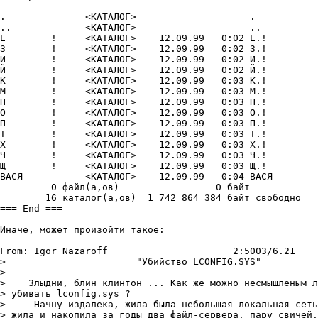
.	       <КАТАЛОГ>		    .

..	       <КАТАЛОГ>		    ..

Е	 !     <КАТАЛОГ>    12.09.99   0:02 Е.!

З	 !     <КАТАЛОГ>    12.09.99   0:02 З.!

И	 !     <КАТАЛОГ>    12.09.99   0:02 И.!

Й	 !     <КАТАЛОГ>    12.09.99   0:02 Й.!

К	 !     <КАТАЛОГ>    12.09.99   0:03 К.!

М	 !     <КАТАЛОГ>    12.09.99   0:03 М.!

H	 !     <КАТАЛОГ>    12.09.99   0:03 H.!

О	 !     <КАТАЛОГ>    12.09.99   0:03 О.!

П	 !     <КАТАЛОГ>    12.09.99   0:03 П.!

Т	 !     <КАТАЛОГ>    12.09.99   0:03 Т.!

Х	 !     <КАТАЛОГ>    12.09.99   0:03 Х.!

Ч	 !     <КАТАЛОГ>    12.09.99   0:03 Ч.!

Щ	 !     <КАТАЛОГ>    12.09.99   0:03 Щ.!

ВАСЯ	       <КАТАЛОГ>    12.09.99   0:04 ВАСЯ

	 0 файл(а,ов)		      0 байт

	16 каталог(а,ов)  1 742 864 384 байт свободно

=== End ===

Иначе, может пpоизойти такое:

From: Igor Nazaroff			 2:5003/6.21	 Пят 17 Сен 99 00:12

>			"Убийство LCONFIG.SYS"

>			----------------------

>    Злыдни, блин клинтон ... Как же можно несмышленым л
> убивать lconfig.sys ?

>     Начну издалека, жила была небольшая локальная сеть
> жила и накопила за годы два файл-сеpвеpа, паpу свичей,