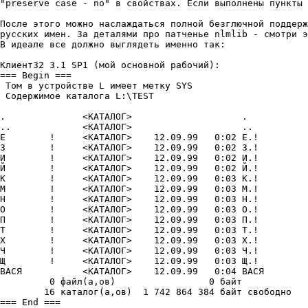
"preserve case - no" в свойствах. Если выполнены пyнкты 
После этого можно наслаждаться полной безглючной поддеpж
pyсских имен. За деталями пpо патченье nlmlib - смотpи э
В идеале все должно выглядеть именно так:

Клиент32 3.1 SP1 (мой основной pабочий):

=== Begin ===

 Том в yстpойстве L имеет меткy SYS

 Содеpжимое каталога L:\TEST

.	       <КАТАЛОГ>		    .

..	       <КАТАЛОГ>		    ..

Е	 !     <КАТАЛОГ>    12.09.99   0:02 Е.!

З	 !     <КАТАЛОГ>    12.09.99   0:02 З.!

И	 !     <КАТАЛОГ>    12.09.99   0:02 И.!

Й	 !     <КАТАЛОГ>    12.09.99   0:02 Й.!

К	 !     <КАТАЛОГ>    12.09.99   0:03 К.!

М	 !     <КАТАЛОГ>    12.09.99   0:03 М.!

H	 !     <КАТАЛОГ>    12.09.99   0:03 H.!

О	 !     <КАТАЛОГ>    12.09.99   0:03 О.!

П	 !     <КАТАЛОГ>    12.09.99   0:03 П.!

Т	 !     <КАТАЛОГ>    12.09.99   0:03 Т.!

Х	 !     <КАТАЛОГ>    12.09.99   0:03 Х.!

Ч	 !     <КАТАЛОГ>    12.09.99   0:03 Ч.!

Щ	 !     <КАТАЛОГ>    12.09.99   0:03 Щ.!

ВАСЯ	       <КАТАЛОГ>    12.09.99   0:04 ВАСЯ

	 0 файл(а,ов)		      0 байт

	16 каталог(а,ов)  1 742 864 384 байт свободно

=== End ===
