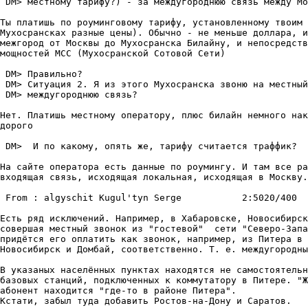
 DM> местному тарифу?) - за междугороднюю связь между Мо
Ты платишь по роуминговому тарифу, установленному твоим 
Мухосрансках разные цены). Обычно - не меньше доллара, и
межгород от Москвы до Мухосранска Билайну, и непосредств
мощностей МСС (Мухосранской Сотовой Сети)

 DM> Правильно?

 DM> Ситуация 2. Я из этого Мухосранска звоню на местный
 DM> междугороднюю связь?

Нет. Платишь местному оператору, плюс билайн немного нак
дорого

 DM>  И по какому, опять же, тарифу считается траффик?

На сайте оператора есть данные по роумингу. И там все ра
входящая связь, исходящая локальная, исходящая в Москву.
 From : algyschit Kugul'tyn Serge           2:5020/400  
Есть ряд исключений. Например, в Хабаровске, Новосибирск
совершая местный звонок из "гостевой"  сети "Северо-Запа
придётся его оплатить как звонок, например, из Питера в 
Новосибирск и Домбай, соответственно. Т. е. междугородны
В указаных населённых пунктах находятся не самостоятельн
базовых станций, подключенных к коммутатору в Питере. "Ж
абонент находится "где-то в районе Питера".

Кстати, забыл туда добавить Ростов-на-Дону и Саратов.
