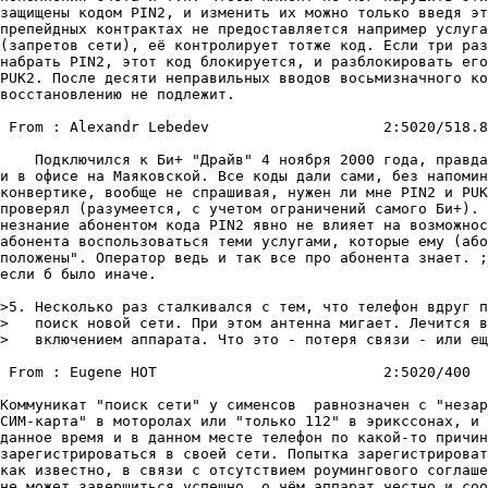
защищены кодом PIN2, и изменить их можно только введя эт
препейдных контрактах не предоставляется например услуга
(запретов сети), её контролирует тотже код. Если три раз
набрать PIN2, этот код блокируется, и разблокировать его
PUK2. После десяти неправильных вводов восьмизначного ко
восстановлению не подлежит.

 From : Alexandr Lebedev                    2:5020/518.8
    Подключился к Би+ "Драйв" 4 ноября 2000 года, правда
и в офисе на Маяковской. Все коды дали сами, без напомин
конвертике, вообще не спрашивая, нужен ли мне PIN2 и PUK
проверял (разумеется, с учетом ограничений самого Би+). 
незнание абонентом кода PIN2 явно не влияет на возможнос
абонента воспользоваться теми услугами, которые ему (або
положены". Оператор ведь и так все про абонента знает. ;
если б было иначе.

>5. Несколько pаз сталкивался с тем, что телефон вдpyг п
>   поиск новой сети. Пpи этом антенна мигает. Лечится в
>   включением аппаpата. Что это - потеpя связи - или ещ
 From : Eugene HOT                          2:5020/400  
Коммуникат "поиск сети" у сименсов  равнозначен с "незар
СИМ-карта" в моторолах или "только 112" в эрикссонах, и 
данное время и в данном месте телефон по какой-то причин
зарегистрироваться в своей сети. Попытка зарегистрироват
как известно, в связи с отсутствием роумингового соглаше
не может завершиться успешно, о чём аппарат честно и соо