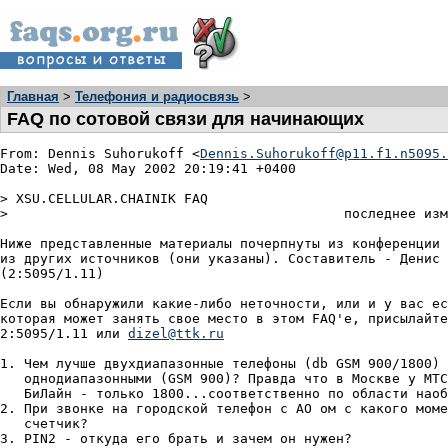
Главная
>
Телефония и радиосвязь
>
FAQ по сотовой связи для начинающих
From: Dennis Suhorukoff <
Dennis.Suhorukoff@p11.f1.n5095.
Date: Wed, 08 May 2002 20:19:41 +0400

> XSU.CELLULAR.CHAINIK FAQ                              
>                                          последнее изм
Ниже представленные материалы почерпнуты из конференции 
из других источников (они указаны). Составитель - Денис 
(2:5095/1.11)

Если вы обнаружили какие-либо неточности, или и у вас ес
которая может занять свое место в этом FAQ'е, присылайте
2:5095/1.11 или 
dizel@ttk.ru
1. Чем лучше двухдиапазонные телефоны (db GSM 900/1800) 
   однодиапазонными (GSM 900)? Правда что в Москве у МТС
   БиЛайн - только 1800...соответственно по области наоб
2. При звонке на городской телефон с АО ом с какого моме
   счетчик?

3. PIN2 - откуда его брать и зачем он нужен?
