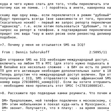
куда и чего нужно слать для того, чтобы переключать эти 
потому как не помню. :-) поройтесь в инете, наверняка на
скажу еще одну вещь. если переключится в режим "дубовый"
будут приходить всегда (вне зависимости от того, просили
(касательно нокий) - первый же запрос репорта переключае
"адвансед". т.е. если хотим пользоваться "дубовым", то о
запрос на репорт в телефоне. в подтверждение переключени
придет смс вида "нау ю вилл ресив онли реквестед деливер
подобное.

>7. Почему у меня не отсылается SMS на ICQ?

 From : Dennis Suhorukoff                    2:5095/11  
Для отправки SMS на ICQ необходим международный доступ. 
включить на любом ТП в МТС (для этого нужно подъехать в 
В билайне все несколько сложнее - в БИ+ он есть по умолч
ТП для его активации необходим дополнительных залог в 10
Теперь допустим что международный доступ включен. При от
полученное с ICQ, SMS отправляется через африканский SMS
номер вида 278388991_номерICQ). Если вы хотите отправить
- необходимо явно прописать этот SMSC (+27831000014).

>8. Расскажите про подводные камни роуминга. Что почем и
 DM> Предположим, мой телефон подключен к московскому, с
 DM> этим мобильником я поехал куда-нить в Мухосранск. С
 DM> звонит. Получается, что я плачу: - за время звонка 