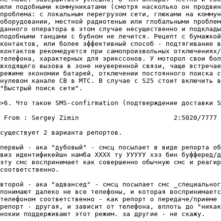
или подобными коммуникатами (смотря насколько он продвин
проблема: с локальным перегрузом сети, глюками на коммун
оборудовании, местной радиотенью или глобальными проблем
данного оператора в этом случае несущественно и подклады
подобными танцами с бубном не лечится. Рецепт с бумажкой
контактов, или более эффективный способ - подтягивание в
контактов рекомедуется при самопроизвольных отключениях/
телефона, характерных для эрикссонов. У моторол свои бол
входящего вызова в зоне неуверенной связи, чаще встречае
режиме экономии батарей, отключении постоянного поиска с
нулевом канале СВ в МТС. В случае с S25 стоит включить в
"Быстрый поиск сети".

>6. Что такое SMS-confirmation (подтверждение доставки S
 From : Sergey Zimin                        2:5020/7777 
существует 2 варианта репортов.

первый - ака "дубовый" - смсц посылает в виде репорта об
виз идентификейшн намба ХХХХ ту УУУУУ хэз бин буфферед/д
эту смс воспринимает как совершенно обычную смс и реагир
соответственно.

второй - ака "адвансед" - смсц посылает смс _специальног
понимают далеко не все телефоны, и которая воспринимаетс
телефоном соответственно - как репорт о передаче/приеме 
репорт - другая, и зависит от телефона, вплоть до "никак
нокии поддерживают этот режим. за другие - не скажу.
