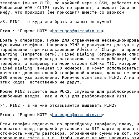
телефоне (он же CLIP, по крайней мере в GSM) работает по
Мобильный АОН (CLIP) трубу не срывает, а выдает (или не 
инфу, что приходит (не приходит) вместе со звонком

>3. PIN2 - откуда его брать и зачем он нужен?

From : "Eugene HOT" <
hoteugen@microdin.ru
>

Брать у оператора. Нужен для ограничения несанкционирова
функциям телефона. Например PIN2 ограничивает доступ к у
тарификации (при использовании Advice of Charge  и препе
Barring (запретов сети), Fixed Dialing (ограничение спис
номеров, например когда оставляешь телефон ребёнку), обн
телефона, а например на моей старой SIM-ке МТС, которой 
Fixed Dialing  вмещает 50 номеров, и может использоватьс
качестве дополнительной телефонной книжки, далеко не лиш
280 ячеек уже заполнены. Конечно если знать PIN2. А на п
этих кодов, естественно не дадут.

Кроме PIN2 выдаётся ещё PUK2, служащий для разблокировки
ошибочных вводов, как и PUK1 для разблокировки PIN1.

>4. PIN2 - а че мне отказываются выдавать PIN2?

From : "Eugene HOT" <
hoteugen@microdin.ru
>

Если телефон подключен по препейдному тарифному плану, н
оператор перед продажей установил на SIM-карте правила т
стоимость минуты разговора, ограничение суммы на кот. мо
пополнения счёта и т.п. Чтобы клиент не мог нарушить эти