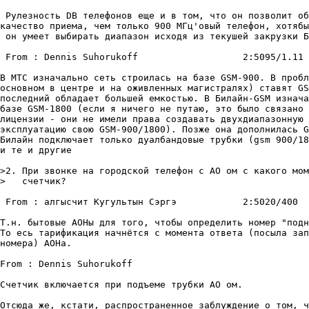
 Рулезность DB телефонов еще и в том, что он позволит об
качество пpиема, чем только 900 МГц'овый телефон, хотябы
 он умеет выбиpать диапазон исходя из текушей закpузки Б
 From : Dennis Suhorukoff                   2:5095/1.11 
В МТС изначально сеть строилась на базе GSM-900. В пробл
основном в центре и на оживленных магистралях) ставят GS
последний обладает большей емкостью. В Билайн-GSM изнача
базе GSM-1800 (если я ничего не путаю, это было связано 
лицензии - они не имели права создавать двухдиапазонную 
эксплуатацию свою GSM-900/1800). Позже она дополнилась G
Билайн подключает только дуалбандовые трубки (gsm 900/18
и те и другие

>2. При звонке на городской телефон с АО ом с какого мом
>   счетчик?

 From : алгысчит Кугультын Сэргэ            2:5020/400  
Т.н. бытовые АОНы для того, чтобы определить номер "подн
То есь тарификация начнётся с момента ответа (посыла зап
номера) АОНа.

From : Dennis Suhorukoff

Счетчик включается при подъеме трубки АО ом.

Отсюда же, кстати, распространенное заблуждение о том, ч