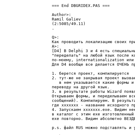
=== End DBGRIDEX.PAS ===

Author>:

Ramil Galiev

(2:5085/49.11)

.

Q>:

Как проводить локализацию своих при
A>:

[D4] В Delphi 3 и 4 есть специальн
"переделать" на любой язык после к
по-моему, internationalization или 
Для D4 вообще все делается ОЧЕНЬ пр
1. берется проект, компилируется

2. тут-же не закрывая проект вызвае
   в нем указывается какие формы и 
переводу на другой язык.

3. в результате работы Wizard появл
Открываем формы, и переделываем все
сообщений). Компилируем. В результа
где xxxxxxx - название исходного пр
4. Запускаем xxxxxxx.exe. Видим нек
в каталог с этим exe изготовленный 
exe повторно. Видим абсолютно ВЕЗДЕ
p.s. файл RUS можно подставлять и у