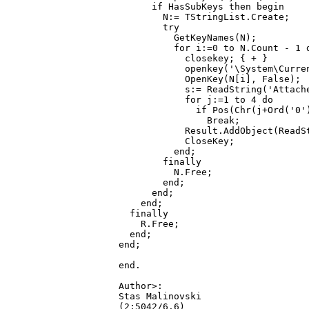
      if HasSubKeys then begin

        N:= TStringList.Create;

        try

          GetKeyNames(N);

          for i:=0 to N.Count - 1 d
            closekey; { + }

            openkey('\System\Curre
            OpenKey(N[i], False);

            s:= ReadString('Attache
            for j:=1 to 4 do

              if Pos(Chr(j+Ord('0')
                Break;

            Result.AddObject(ReadSt
            CloseKey;

          end;

        finally

          N.Free;

        end;

      end;

    end;

  finally

    R.Free;

  end;

end;

end.

Author>:

Stas Malinovski

(2:5042/6.6)
