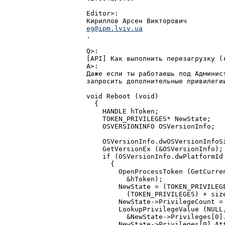
Editor>:

eg@ipm.lviv.ua

.

Q>:

[API] Как выполнить перезагрузку (r
A>:

Даже если ты работаешь под Админист
запросить дополнительные привилегии
void Reboot (void)

  {

    HANDLE hToken;

    TOKEN_PRIVILEGES* NewState;

    OSVERSIONINFO OSVersionInfo;

    OSVersionInfo.dwOSVersionInfoSi
    GetVersionEx (&OSVersionInfo);

    if (OSVersionInfo.dwPlatformId 
      {

        OpenProcessToken (GetCurre
          &hToken);

        NewState = (TOKEN_PRIVILEGE
          (TOKEN_PRIVILEGES) + size
        NewState->PrivilegeCount = 
        LookupPrivilegeValue (NULL,
          &NewState->Privileges[0].
        NewState->Privileges[0].Att