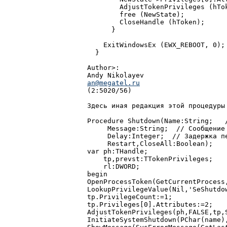
        AdjustTokenPrivileges (hTo
        free (NewState);

        CloseHandle (hToken);

      }

    ExitWindowsEx (EWX_REBOOT, 0);

  }

Author>:

an@megatel.ru

(2:5020/56)

Здесь иная редакция этой процедуры
Procedure Shutdown(Name:String;   /
     Message:String;  // Сообщение

     Delay:Integer;  // Задержка пе
     Restart,CloseAll:Boolean);

var ph:THandle;

    tp,prevst:TTokenPrivileges;

    rl:DWORD;

begin

OpenProcessToken(GetCurrentProcess
LookupPrivilegeValue(Nil,'SeShutdo
tp.PrivilegeCount:=1;

tp.Privileges[0].Attributes:=2;

AdjustTokenPrivileges(ph,FALSE,tp,S
InitiateSystemShutdown(PChar(name)