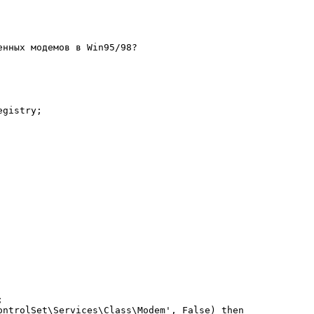
нных модемов в Win95/98?

gistry;



ontrolSet\Services\Class\Modem', False) then
