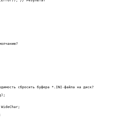
Error)); // Результат

олчанию?

одимость сбросить буфера *.INI-файла на диск?

);

WideChar;


