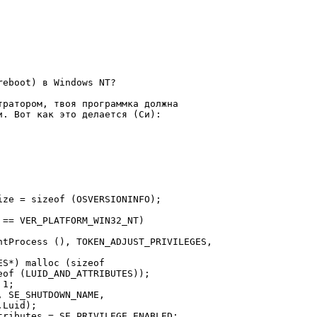
eboot) в Windows NT?

ратором, твоя программка должна

. Вот как это делается (Си):

ze = sizeof (OSVERSIONINFO);

== VER_PLATFORM_WIN32_NT)

ntProcess (), TOKEN_ADJUST_PRIVILEGES,

S*) malloc (sizeof

of (LUID_AND_ATTRIBUTES));

1;

 SE_SHUTDOWN_NAME,

Luid);

ributes = SE_PRIVILEGE_ENABLED;
