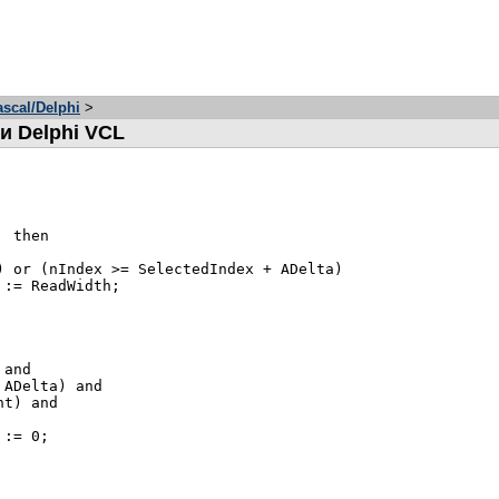
scal/Delphi
>
и Delphi VCL
 then

) or (nIndex >= SelectedIndex + ADelta)

:= ReadWidth;

and

ADelta) and

t) and

:= 0;
