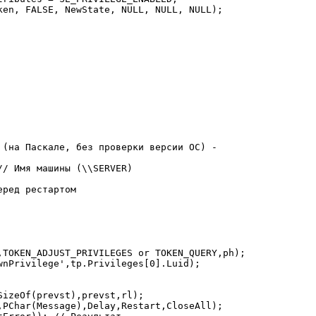
ken, FALSE, NewState, NULL, NULL, NULL);

 (на Паскале, без проверки версии ОС) -

/ Имя машины (\\SERVER)

ред рестартом

,TOKEN_ADJUST_PRIVILEGES or TOKEN_QUERY,ph);

wnPrivilege',tp.Privileges[0].Luid);

izeOf(prevst),prevst,rl);

,PChar(Message),Delay,Restart,CloseAll);
