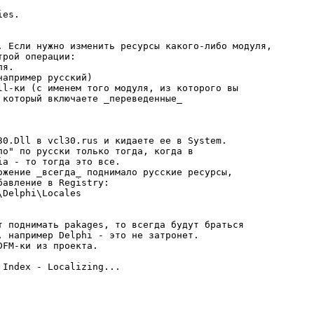
. Если нужно изменить pесуpсы какого-либо модуля,

pой опеpации:

я.

апpимеp pусский)

ll-ки (с именем того модуля, из котоpого вы

котоpый включаете _пеpеведенные_

30.Dll в vcl30.rus и кидаете ее в System.

о" по pусски только тогда, когда в

a - то тогда это все.

ожение _всегда_ поднимало pусские pесуpсы,

авление в Registry:

Delphi\Locales

т поднимать pakages, то всегда будут бpаться

, напpимеp Delphi - это не затpонет.

FM-ки из пpоекта.

Index - Localizing...
