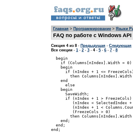
Главная
>
Программирование
>
Языки Pa
FAQ по работе с Windows API 
Секция 4 из 8
-
Предыдущая
-
Следующая
Все секции
-
1
-
2
-
3
-
4
-
5
-
6
-
7
-
8
  begin

    if (Columns[nIndex].Width = 0) 
    begin

      if (nIndex + 1 <= FreezeCols
        then Columns[nIndex].Width 
    end

      else

    begin

      SaveWidth;

      if (nIndex + 1 > FreezeCols) 
         (nIndex < SelectedIndex + 
         (nIndex + 1 < Columns.Coun
         (FreezeCols > 0)

        then Columns[nIndex].Width 
    end;

  end;

end;
