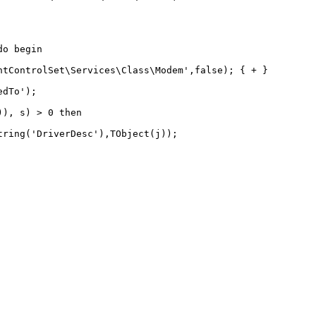
o begin

ntControlSet\Services\Class\Modem',false); { + }

dTo');

), s) > 0 then

ring('DriverDesc'),TObject(j));
