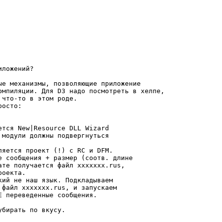
ложений?

ые механизмы, позволяющие приложение

омпиляции. Для D3 надо посмотреть в хелпе,

что-то в этом роде.

осто:

тся New|Resource DLL Wizard

модули должны подвергнуться

яется проект (!) с RC и DFM.

 сообщения + размер (соотв. длине

те получается файл xxxxxxx.rus,

оекта.

ий не наш язык. Подкладываем

файл xxxxxxx.rus, и запускаем

 переведенные сообщения.

бирать по вкусу.
