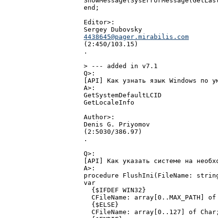
ShowMessage(SysErrorMessage(GetLast
end;

Editor>:

4438645@pager.mirabilis.com

(2:450/103.15)

.

> --- added in v7.1

Q>:

[API] Как узнать язык Windows по ум
A>:

GetSystemDefaultLCID

GetLocaleInfo

Author>:

Denis G. Priyomov

(2:5030/386.97)

.

Q>:

[API] Как указать системе на необх
A>:

procedure FlushIni(FileName: string
var

  {$IFDEF WIN32}

  CFileName: array[0..MAX_PATH] of 
  {$ELSE}

  CFileName: array[0..127] of Char;