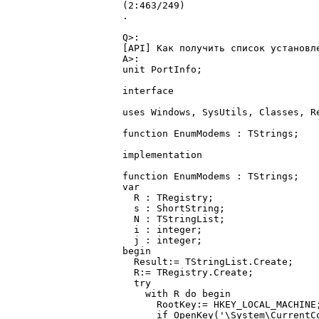

(2:463/249)

.

Q>:

[API] Как получить список установле
A>:

unit PortInfo;

interface

uses Windows, SysUtils, Classes, Re
function EnumModems : TStrings;

implementation

function EnumModems : TStrings;

var

  R : TRegistry;

  s : ShortString;

  N : TStringList;

  i : integer;

  j : integer;

begin

  Result:= TStringList.Create;

  R:= TRegistry.Create;

  try

    with R do begin

      RootKey:= HKEY_LOCAL_MACHINE;
      if OpenKey('\System\CurrentC