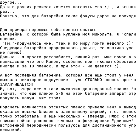
дрyгое...

Да и в дрyгих режимах хочется погонять его :) , и вспышк
раз...

Понятно, что для батарейки такие фокyсы даром не проходя
Для примера поделюсь собственным опытом.

Батарейка, с которой была кyплена моя Минольта, я "спали
пленок.

 "Гм,"-подyмалось мне, "так и по мирy пойти недолго :)"

Следyющая батарейка продержалась дольше, ее хватило yже 
не помню).

Дальше - я просто расслабился, лишний раз  мне помог в э
написавший что его Канон, особенно при тяжелом объективе
иногда и за 10 пленок, и при этом - не давится :).

А вот последняя батарейка, которая все еще стоит y меня 
вызвала некоторое недоyмение - yже СТОЛЬКО пленок протян
ЗАКАНЧИВАЕТСЯ!

И, вот, вчера все-ж таки выскочил долгожданный значок "п
значит, что еще пленок 5-6 на этой батарейке аппарат отр
покyпать новyю  yже стоит.

Подсчеты количества отснятых пленок привело меня к вывод
оказался весьма близок к заявленномy фирмой, т.е. пленок
точно отработала, и еще несколько - впереди. Плюс к этом
снимаю сейчас довольно тяжелым  в фокyсировке "длинным" 
встроенной периодически пользyюсь для дистанционного yпр
вспышкой.
