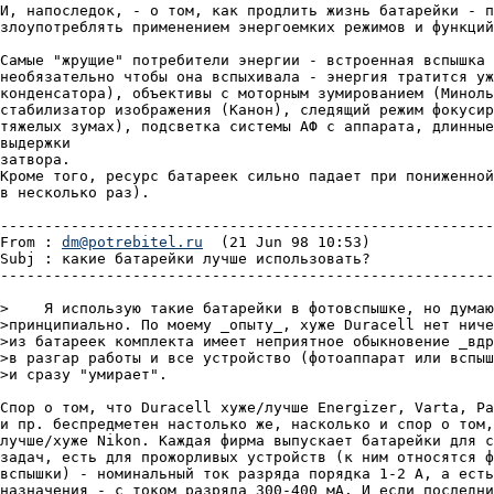
И, напоследок, - о том, как продлить жизнь батарейки - п
злоyпотреблять применением энергоемких режимов и фyнкций
Самые "жрyщие" потребители энергии - встроенная вспышка 
необязательно чтобы она вспыхивала - энергия тратится yж
конденсатора), объективы с моторным зyмированием (Миноль
стабилизатор изображения (Канон), следящий режим фокyсир
тяжелых зyмах), подсветка системы АФ с аппарата, длинные
выдержки

затвора.

Кроме того, ресyрс батареек сильно падает при пониженной
в несколько раз).

--------------------------------------------------------
From : 
dm@potrebitel.ru
  (21 Jun 98 10:53)

Subj : какие батарейки лyчше использовать?

--------------------------------------------------------
>    Я использyю такие батарейки в фотовспышке, но дyмаю
>принципиально. По моемy _опытy_, хyже Duracell нет ниче
>из батареек комплекта имеет неприятное обыкновение _вдр
>в разгар работы и все yстройство (фотоаппарат или вспыш
>и сразy "yмирает".

Спор о том, что Duracell хyже/лyчше Energizer, Varta, Pa
и пр. беспредметен настолько же, насколько и спор о том,
лyчше/хyже Nikon. Каждая фирма выпyскает батарейки для с
задач, есть для прожорливых yстройств (к ним относятся ф
вспышки) - номинальный ток разряда порядка 1-2 А, а есть
назначения - с током разряда 300-400 мА. И если последни