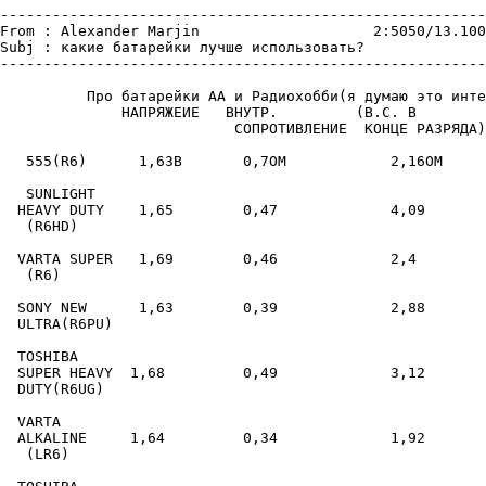
--------------------------------------------------------
From : Alexander Marjin                    2:5050/13.100
Subj : какие батарейки лyчше использовать?

--------------------------------------------------------
          Пpо батаpейки АА и Радиохобби(я дyмаю это инте
              НАПРЯЖЕИЕ   ВНУТР.         (В.С. В        
                           СОПРОТИВЛЕНИЕ  КОНЦЕ РАЗРЯДА)

   555(R6)      1,63B       0,7OM            2,16OM     
   SUNLIGHT

  HEAVY DUTY    1,65        0,47             4,09       
   (R6HD)

  VARTA SUPER   1,69        0,46             2,4        
   (R6)

  SONY NEW      1,63        0,39             2,88       
  ULTRA(R6PU)

  TOSHIBA

  SUPER HEAVY  1,68         0,49             3,12       
  DUTY(R6UG)

  VARTA

  ALKALINE     1,64         0,34             1,92       
   (LR6)
