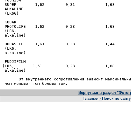
  TOSHIBA

  SUPER        1,62         0,31             1,68       
  ALKALINE

  (LR6G)

  KODAK

  PHOTOLIFE    1,62         0,28             1,68       
  (LR6,

  alkaline)

  DURASELL     1,61         0,38             1,44       
  (LR6,

  alkaline)

  FUDJIFILM

 (LR6,        1,61          0,28             1,68       
  alkaline)

        От внyтpеннего сопpотивления зависит максимальны
Вернуться в раздел "Фото
Главная
-
Поиск по сайту