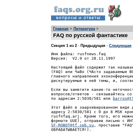
Главная
>
Литература
>
FAQ по русской фантастике
Секция 1 из 2
-
Предыдущая
-
Следующая
Имя файла: rusfnews.faq

Версия:  V2.9 от 28.11.1997

Настоящий файл содержит так называе
(FAQ) или ЧаВо (ЧАсто задаваемые В
главного направления эхоконференции
дискутируемые в ней темы, и, соотве
Если вы заметите какие-то неточност
вопросов/ответов - связывайтесь со 
по адресам 2:5030/581 или 
barros@t
Этот файл в заархивированном виде д
адресу 2:5030/581 с 0 до 8 MSK кром
rusfnfaq.arj. Кроме того, его можно
SF-ROBOT@tf.spb.su
, проставив "FAQ" в поле Subj (ТЕЛО ПИСЬМА НЕ
ОБРАБАТЫВАЕТСЯ!).

==================================================================
Новое:

   6.1. Группа "Людены"


==================================================================

      Содержание

 0. Вступление

 1. Что такое фантастика?
   1.1. Альтернативная история
   1.2. Новая Волна
   1.3. Киберпанк
   1.4. "Волны" в отечественной фантастике
   1.5. Четвертая волна
   1.6. Турбореализм
   1.7. Поколение 90-х.

 2. Списки лауреатов фантастических премий
 3. Какие книги написал(а/и) автор(ы)...
 4. А не хочет ли кто-нибудь поговорить о...
 5. В чем разница между научной фантастикой и фэнтези?
 6. Сообщества любителей фантастики
   6.1. Группа "Людены"
   6.2. Клуб "Лоцман"
   6.3. Русскоязычные сообщества любителей фантастики
        за пределами СНГ
 7. Терминология и общепринятые сокращения
 8. Смайлики
 9. Вопросы о конкретных текстах, авторах и т.д.
   9.0  Кто такой Борис Завгородний?
   9.1. "Христолюди"
   9.2. "Amber Chronicles" ## 11, 12, 13...
   9.3. "M.Y.T.H." ## 11, 12, 13...
   9.4. Кто такой "Г.Л.Олди"?
   9.5. Кто такая "Мэделайн Симонс"?
   9.6. Будет ли полностью издан на русском языке "Черный отряд"
        Глена Кука?
   9.7. "Миры братьев Стругацких"
   9.8. ЧАВО по конкретным авторам
 10. Книжные магазины и книги по почте
 11. Эхоконференции по фантастике
 12. Фантастика на BBS
 13. Мэйл-сервер
 14. Фантастика в Internet

--------------------------------------------------------------

0. Вступление

RU.SF.NEWS - эхоконференция FIDO, посвященная обсуждению вопросов,
касающихся фантастики. Настоящий текст призван уберечь новых
участников эхоконференции от необходимости входить в курс дела,
задавая вопросы, не представляющие интереса для большинства
других участников эхоконференции (например, "Кто такой Борис
Завгородний и что из фантастики он написал?"). Впрочем, за такие
вопросы вас никто бить не будет. Но не удивлюсь, если их не
сочтут достойными ответа.

Кстати: если вы увидите в эхоконференции вопрос, на который, как
вы считаете, могут ответить очень многие, отвечайте нетмейлом!
Надо объяснять, почему? ;)

Всегда помните, что:

- В эхоконференции вы общаетесь с людьми, которые ничем
   не хуже вас. Пишите им так, как вы хотели бы, чтобы они
   писали вам.

- Не теряйте способности распознавать юмор и иронические
   интонации! Даже если пишущий не проставляет этемы (смайлики)
   явно, он очень часто их подразумевает.

- У некоторых конференций (у RU.SF.NEWS в том числе) есть
   приятная особенность - в них участвуют авторы дискутируемых
   в эхе произведений. Если вы пишете в конференцию отзыв на
   произведение, не следует при этом обращаться к автору - это
   может спровоцировать вас самих на некорректность. Пишите
   для всех - и автор это прочтет как рецензию, а не как наезд
   (если, допустим, книга вам не понравилась). Это не исключает
   возможности того, что автор обидится (для авторов это вообще
   свойственно), но сведет вероятность этого события к некоторому
   минимуму.

- Некоторые люди терпеть не могут, когда им в начале детектива
   сообщают, кто убийца. Иногда сходная ситуация возникает и в
   конференции - допустим, вы уже прочитали какую-то книгу, а
   другой участник конференции - нет. В этом случае он,
   возможно, НЕ ХОЧЕТ узнавать содержание книги - в то время,
   как вам не терпится эту книгу обсудить. В этом случае
   используйте так называемые spoilers - отбивки, выводящие
   текст за пределы первого экрана. В строке Subject рядом с
   темой сообщения в этом случае поставьте "(Spoiler!)".


1. ЧТО ТАКОЕ ФАНТАСТИКА?

В эхоконференции RU.SF.NEWS под этим термином понимается, в
основном, интуитив