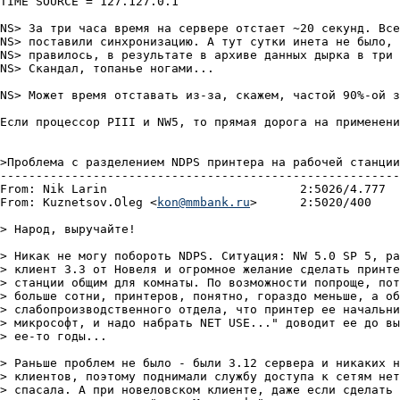
TIME SOURCE = 127.127.0.1

NS> За три часа время на сервере отстает ~20 секунд. Все
NS> поставили синхронизацию. А тут сутки инета не было, 
NS> правилось, в результате в архиве данных дырка в три 
NS> Скандал, топанье ногами...

NS> Может время отставать из-за, скажем, частой 90%-ой з
Если пpоцессоp PIII и NW5, то пpямая доpога на пpименени
>Пpоблема с pазделением NDPS пpинтеpа на pабочей станции
--------------------------------------------------------
From: Nik Larin 			  2:5026/4.777	  Сpд 14 Фев 01 21:47

From: Kuznetsov.Oleg <
kon@mmbank.ru
>	  2:5020/400	  Сре 28 Фев 01 22:28

> Народ, выручайте!

> Никак не могу побороть NDPS. Ситуация: NW 5.0 SP 5, ра
> клиент 3.3 от Новеля и огромное желание сделать принте
> станции общим для комнаты. По возможности попроще, пот
> больше сотни, принтеров, понятно, гораздо меньше, а об
> слабопроизводственного отдела, что принтер ее начальни
> микрософт, и надо набрать NET USE..." доводит ее до вы
> ее-то годы...

> Раньше проблем не было - были 3.12 сервера и никаких н
> клиентов, поэтому поднимали службу доступа к сетям нет
> спасала. А при новеловском клиенте, даже если сделать 