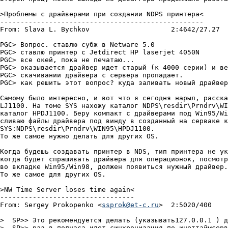
>Пpоблемы с дpайвеpами пpи создании NDPS пpинтеpа<

--------------------------------------------------

From: Slava L. Bychkov			  2:4642/27.27	  Пят 26 Янв 01 12:55

PGC> Вопрос. ставлю субж в Netware 5.0

PGC> ставлю принтер с Jetdirect HP laserjet 4050N

PGC> все окей, пока не печатаю...

PGC> оказывается драйвер идет старый (к 4000 серии) и ве
PGC> скачивании драйвера с сервера пропадает.

PGC> как решить этот вопрос? куда заливать новый драйвер
Самому было интересно, и вот что я сегодня нарыл, расска
LJ1100. На томе SYS нахожу каталог NDPS\resdir\Prndrv\WI
каталог HPDJ1100. Беру компакт с драйверами под Win95/Wi
сливаю файлы драйвера под винду в созданный на серваке к
SYS:NDPS\resdir\Prndrv\WIN95\HPDJ1100.

То же самое нужно делать для других OS.

Когда будешь создавать принтер в NDS, тип принтера не ук
когда будет спрашивать драйвера для операционок, посмотр
во вкладке Win95/Win98, должен появиться нужный драйвер.

То же самое для других OS.

>NW Time Server loses time again<

---------------------------------

From: Sergey Prokopenko <
ssprok@et-c.ru
>  2:5020/400	  Пят 09 Фев 01 20:16

>  SP>> Это рекомендуется делать (указывать127.0.0.1 ) д
>  SP>> раз в полчаса идет синхронизация по инеттаймсерв