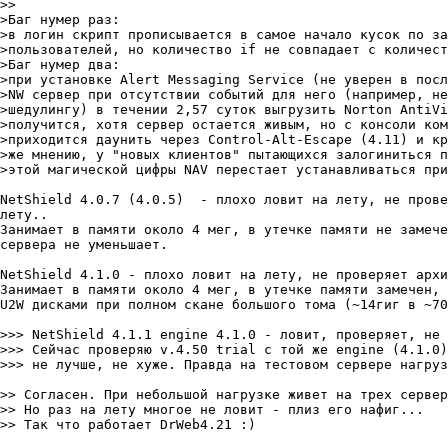
>>

>Баг нумер раз:

>в логин скрипт прописывается в самое начало кусок по за
>пользователей, но количество if не совпадает с количест
>Баг нумер два:

>при установке Alert Messaging Service (не уверен в посл
>NW сервер при отсутствии событий для него (например, не
>шедулингу) в течении 2,57 суток выгрузить Norton AntiVi
>получится, хотя сервер остается живым, но с консоли ком
>приходится даунить через Control-Alt-Escape (4.11) и кр
>же мнению, у "новых клиентов" пытающихся залогиниться п
>этой магической цифры NAV перестает устанавливаться при
NetShield 4.0.7 (4.0.5)  - плохо ловит на лету, не прове
лету..

Занимает в памяти около 4 мег, в утечке памяти не замече
сервера не уменьшает.

NetShield 4.1.0 - плохо ловит на лету, не проверяет архи
Занимает в памяти около 4 мег, в утечке памяти замечен, 
U2W дисками при полном скане большого тома (~14гиг в ~70
>>> NetShield 4.1.1 engine 4.1.0 - ловит, проверяет, не 
>>> Сейчас проверяю v.4.50 trial с той же engine (4.1.0)
>>> не лучше, не хуже. Правда на тестовом сервере нагруз
>> Согласен. При небольшой нагрузке живет на трех сервер
>> Но раз на лету многое не ловит - плиз его нафиг...

>> Так что работает DrWeb4.21 :)
