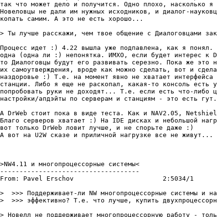
так что может дело и получится. Одно плохо, насколько я 
Новеловцы не дали им нужных исходников, и диалог-науковц
копать самим. А это не есть хорошо...

> Ты лучше pасскажи, чем твое общение с Диалоговцами зак
Процесс идет :) 4.22 вышла уже подпавлена, как я понял. 
одна (одна ли :) непонятка. ИМХО, если будет интерес к D
то Диалоговцы будут его развивать серезно. Пока же это н
их самоутверждения, вроде как можно сделать, вот и сдела
наздоровье :) Т.е. на момент явно не хватает интерфейса 
станции. Либо я еще не раскопал, какая-то консоль есть у
попробовать руки не доходят... Т.е. если есть что-либо ц
настройки/апдэйты по серверам и станциям - это есть гут.

А DrWeb стоит пока в виде теста. Как и NAV2.05, Netshiel
Благо серверов хватает :) На IDE дисках и небольшой нагр
вот только DrWeb ловит лучше, и не спорьте даже :)

А вот на U2W сказе и приличной нагрузке все не живут...

>NW4.11 и многопроцессорные системы<

------------------------------------

From: Pavel Erschov			  2:5034/1	  Пон 18 Дек 00 00:59

>  >>> Поддерживает-ли NW многопроцессорные системы и на
>  >>> эффективно? Т.е. что лучше, купить двухпроцессорн
> Новелл не поддерживает многопроцессорную работу - толь