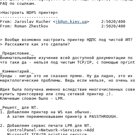
FAQ по ссылкам.

>Настроить NDPS принтер<

------------------------

From: Jaroslav Kucher <
jk@un.kiev.ua
>	  2:5020/400	  Сре 28 Мар 01 16:36

From: Roman Zhestkov			  2:5020/400	  Сре 28 Мар 01 19:19

> Вообще возможно настроить принтер НДПС под чистой ИП?

> Расскажите как это сделали?

_Предисловие._

Внимательнейшее изучение всей доступной документации по 
что таки да - нельзя под чистым TCP/IP, с помощью nprint
_Комментарий._

Уроды - нигде это не сказано прямо. Ну да ладно, это их 
марктологические проблемы. Ведь если нельзя, но очень хо
Идея была получена именно вследствие многочисленных сове
купить принтсервер или спец сетевой принтер ;).

Ключевым словом было - LPR.

_Рецепт_ для NT.

1. Добавляем принтер на WS как обычно.

   А затем переименовываем принетр в PASSTHROUGH.

2. Добавляем сервис печати LPR для NT.

   ControlPanel->Network->Services->Add

   Microsoft TCP/IP printing service
