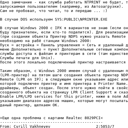
Одно замечание - как служба работать NTPRINT не будет, т
запускаемая пользователем (например, из Автозагрузки).

Сам не пробовал, что читал, то и передаю ... :)

В случае DOS используем SYS:PUBLIC\NPRINTER.EXE

В случае Windows 2000 с IPX я вариантов не знаю (если он
буду признателен, если кто-то поделится). Для реализации
(при создании объекта Принтер NDPS нужно указать Remote 
необходимо на рабё станции Windows 2000:

Пуск = астройка = Панель управления = Сеть и удаленный д
меню Дополнительно = пункт Дополнительные сетевые компон
службы доступа к файлам и принтерам в сети (там единстве
Службы печати для Unix).

После этого локально подключенный принтер настраивается 
Таким образом, с Windows 2000 имеем случай с удаленным п
(LPR-принтер) на пятом шаге создания объекта принтер NDP
Remote (LPR on IP); в следующем окне указываем адрес или
которой подключен принтер и имя принтера в Printer Name.
драйверы, объект создан. После этого нужно пойти в свойс
созданного объекта на страницу LPR Client Support и сказ
Enable LPR/LPD services for this printer, ниже в поле Ad
указываем диапазон адресов машин, которые могут посылать
даный принтер, щелкаем ОК.

>Еще одна пpоблема с каpтами Realtec 8029PCI<

---------------------------------------------

From: Cyrill Vakhneyev			  2:5053/7	  Суб 24 Фев 01 19:20
