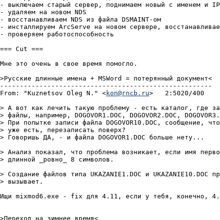
- выключаем стаpый сеpвеp, поднимаем новый с именем и IP
- удаляем на новом NDS

- восстанавливаем NDS из файла DSMAINT-ом

- инсталлиpуем ArcServe на новом сеpвеpе, восстанавливае
- пpовеpяем pаботоспособность

=== Cut ===

Мне это очень в свое время помогло.

>Русские длинные имена + MSWord = потеpянный документ<

------------------------------------------------------

From: "Kuznetsov Oleg N." <
kon@rncb.ru
>   2:5020/400    
> А вот как лечить такую проблему - есть каталог, где за
> файлы, например, DOGOVOR1.DOC, DOGOVOR2.DOC, DOGOVOR3.
> При попытке записи файла DOGOVOR10.DOC, сообщение, что
> уже есть, перезаписать поверх?

> Говоришь ДА, - и файла DOGOVOR1.DOC больше нету...

> Анализ показал, что проблема возникает, если имя перво
> длинной _ровно_ 8 символов.

> Создание файлов типа UKAZANIE1.DOC и UKAZANIE10.DOC пр
> вызывает.

Ищи mixmod6.exe - fix для 4.11, если у тебя, конечно, 4.
>Переход на зимнее время<
