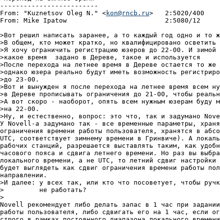
-------------------------

From: "Kuznetsov Oleg N." <
kon@rncb.ru
>   2:5020/400    
From: Mike Ipatow			  2:5080/12	  Втp 17 Окт 00 20:12

>Вот решил написать заранее, а то каждый год одно и то ж
>В общем, кто может кратко, но квалифицировано осветить 
>Я хочу ограничить регистрацию юзеров до 22-00. И зимой 
>какое время  задано в Дереве, такое и используется

>После перехода на летнее время в Дереве остается то же 
>однако юзера реально будут иметь возможность регистриро
>до 23-00.

>Вот и вынужден я после перехода на летнее время всем ну
>в Дереве прописывать ограничения до 21-00, чтобы реальн
>А вот скоро - наоборот, опять всем нужным юзерам буду м
>на 22-00.

>Ну, и естественно, вопрос: это что, так и задумано Nove
У Novell-а задумано так - все временные параметры, храня
ограничения времени работы пользователя, хранятся в абсо
UTC, соответствует зимнему времени в Гринвиче). А локаль
рабочих станций, разрешается выставлять таким, как удобн
часового пояса и сдвига летнего времени. Но раз вы выбра
локального времени, а не UTC, то летний сдвиг настройки 
будет выглядеть как сдвиг ограничения времени работы пол
направлении.

>И далее: у всех так, или кто что посоветует, чтобы ручк
>	  не работать?

>

Novell рекомендует либо делать запас в 1 час при задании
работы пользователя, либо сдвигать его на 1 час, если ог
строго в рамках постоянного диапазона локального времени