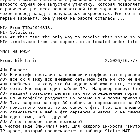
второго случая они выпустили утилитку, которая позволяет
ограничения для всех пользователей (или заданного контей
чохом вперед-назад в получасовых инкрементах. Имя ее я н
первый вариант), она у меня на работе осталась ...

MI> From TID#2924313:

MI> Solutions:

MI> At this time the only way to resolve this issue is b
MI> timefx.exe from the support site located under file 
>NAT на NW5<

------------

From: Nik Larin 			  2:5026/16.777   Суб 21 Окт 00 11:41

AU> Вопрос:

AU> В инеткфг поставил на внешний интерфейс нат в динами
AU> все ок я вижу всю внешнюю сеть мою сеть ни кто не ви
AU> проблема - я хочу что бы видели мой WWW и FTP, стоящ
AU> сети. Мне выдан один паблик IP.  Например винрут (то
AU> маздай) позволяет делать так что определенные порты 
AU> ип интерфейса раздаются на разные ип и порты приватн
AU> Т.е. запросы на порт 80 паблик ип пересылаются на 80
AU> приватного компа, то же самое с фтп. Т.е. для внешне
AU> становиться и веб и фтп сервером и натом. А на самом
AU> один комп, веб - другой.

AU> А под новелем такое возможно?

В чистом виде (NW5+NAT) нет. Для каждого IP-хоста "внутр
IP-адрес, который прописывается в таблице Static NAT.
