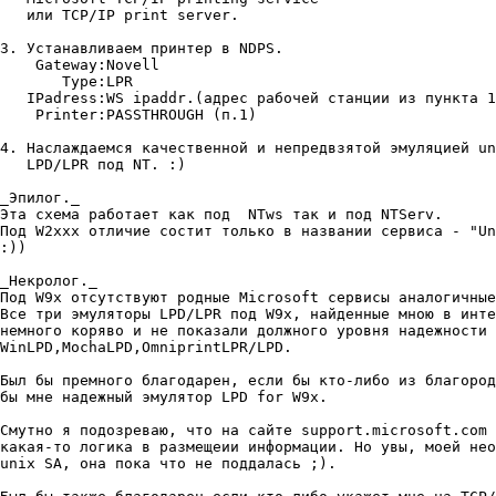
   или TCP/IP print server.

3. Устанавливаем принтер в NDPS.

    Gateway:Novell

       Type:LPR

   IPadress:WS ipaddr.(адрес рабочей станции из пункта 1
    Printer:PASSTHROUGH (п.1)

4. Наслаждаемся качественной и непредвзятой эмуляцией un
   LPD/LPR под NT. :)

_Эпилог._

Эта схема работает как под  NTws так и под NTServ.

Под W2xxx отличие состит только в названии сервиса - "Un
:))

_Некролог._

Под W9x отсутствуют родные Microsoft сервисы аналогичные
Все три эмуляторы LPD/LPR под W9x, найденные мною в инте
немного коряво и не показали должного уровня надежности 
WinLPD,MochaLPD,OmniprintLPR/LPD.

Был бы премного благодарен, если бы кто-либо из благород
бы мне надежный эмулятор LPD for W9x.

Смутно я подозреваю, что на сайте support.microsoft.com 
какая-то логика в размещеии информации. Но увы, моей нео
unix SA, она пока что не поддалась ;).
