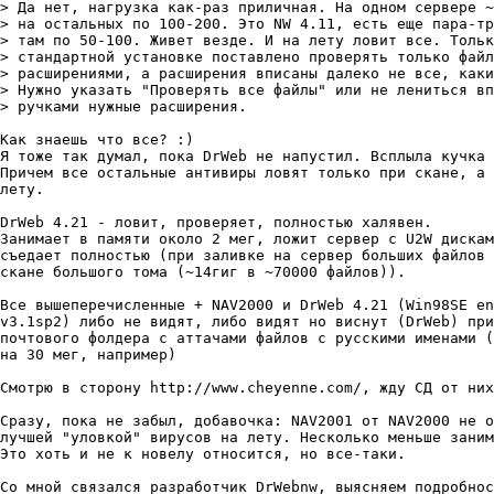
> Да нет, нагрузка как-раз приличная. На одном сервере ~
> на остальных по 100-200. Это NW 4.11, есть еще пара-тр
> там по 50-100. Живет везде. И на лету ловит все. Тольк
> стандартной установке поставлено проверять только файл
> расширениями, а расширения вписаны далеко не все, каки
> Нужно указать "Проверять все файлы" или не лениться вп
> ручками нужные расширения.

Как знаешь что все? :)

Я тоже так думал, пока DrWeb не напустил. Всплыла кучка 
Причем все остальные антивиры ловят только при скане, а 
лету.

DrWeb 4.21 - ловит, проверяет, полностью халявен.

Занимает в памяти около 2 мег, ложит сервер с U2W дискам
съедает полностью (при заливке на сервер больших файлов 
скане большого тома (~14гиг в ~70000 файлов)).

Все вышеперечисленные + NAV2000 и DrWeb 4.21 (Win98SE en
v3.1sp2) либо не видят, либо видят но виснут (DrWeb) при
почтового фолдера с аттачами файлов с русскими именами (
на 30 мег, например)

Смотрю в сторону http://www.cheyenne.com/, жду СД от них
Cразу, пока не забыл, добавочка: NAV2001 от NAV2000 не о
лучшей "уловкой" вирусов на лету. Несколько меньше заним
Это хоть и не к новелу относится, но все-таки.

Со мной связался разработчик DrWebnw, выясняем подробнос