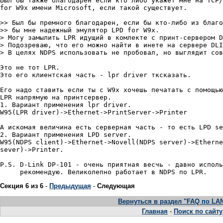
Был бы также благодарен если кто либо укажет мне на TCP/
for W9x имени Microsoft, если такой существует.

>> Был бы премного благодарен, если бы кто-либо из благо
>> бы мне надежный эмулятор LPD for W9x.

> Могу замылить LPR идущий в комлекте с принт-сервером D
> Подозреваю, что его можно найти в инете на сервере DLI
> В целях NDPS использовать не пробовал, но выглядит сов
Это не тот LPR.

Это его клиентская часть - lpr driver тксказать.

Его надо ставить если ты с W9x хочешь печатать с помощью

LPR напрямую на принтсервер.

1. Вариант применения lpr driver.

W95(LPR driver)->Ethernet->PrintServer->Printer

А искомая величина есть серверная часть - то есть LPD se
2. Вариант применения LPD server.

W95(NDPS client)->Ethernet->Novell(NDPS server)->Etherne
sever)->Printer.

P.S. D-Link DP-101 - очень приятная весчь - давно исполь
Секция 6 из 6
-
Предыдущая
-
Следующая
Вернуться в раздел "FAQ по LAN
Главная
-
Поиск по сайту