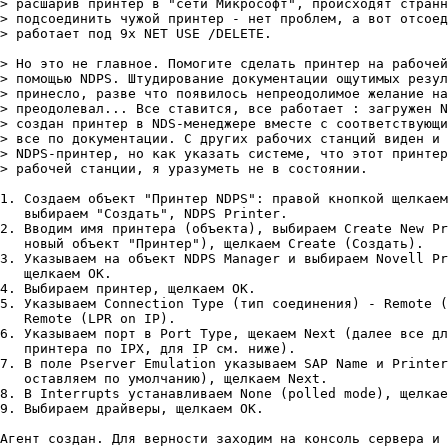
> расшарив принтер в "сети Микрософт", происходят странн
> подсоединить чужой принтер - нет проблем, а вот отсоед
> работает под 9х NET USE /DELETE.

> Но это не главное. Помогите сделать принтер на рабочей
> помощью NDPS. Штудирование документации ощутимых резул
> принесло, разве что появилось непреодолимое желание на
> преодолевал... Все ставится, все работает : загружен N
> создан принтер в NDS-менеджере вместе с соответствующи
> все по документации. С других рабочих станций виден и 
> NDPS-принтер, но как указать системе, что этот принтер
> рабочей станции, я уразуметь не в состоянии.

1. Создаем объект "Принтер NDPS": правой кнопкой щелкаем
   выбираем "Создать", NDPS Printer.

2. Вводим имя принтера (объекта), выбираем Create New Pr
   новый объект "Принтер"), щелкаем Create (Создать).

3. Указываем на объект NDPS Manager и выбираем Novell Pr
   щелкаем ОК.

4. Выбираем принтер, щелкаем ОК.

5. Указываем Connection Type (тип соединения) - Remote (
   Remote (LPR on IP).

6. Указываем порт в Port Type, щекаем Next (далее все дл
   принтера по IPX, для IP см. ниже).

7. В поле Pserver Emulation указываем SAP Name и Printer
   оставляем по умолчанию), щелкаем Next.

8. В Interrupts устанавливаем None (polled mode), щелкае
9. Выбираем драйверы, щелкаем ОК.

Агент создан. Для верности заходим на консоль сервера и 