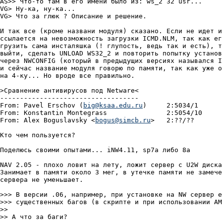
AS>> Что-то там в его имени было из: ws_2 32 usr...

VG> Ну-ка, ну-ка...

VG> Что за глюк ? Описание и pешение.

И так все (кроме названи модуля) сказано. Если не идет и
ссылается на невозможность загрузки ICMD.NLM, так как ег
грузить сама инсталяшка (! глупость, ведь так и есть), т
выйти, сделать UNLOAD WS32_2 и повторить попытку установ
через NWCONFIG (который в предыдущих версиях назывался I
и сейчас название модуля говорю по памяти, так как уже о
на 4-ку... Но вроде все правильно.

>Сpавнение антивиpусов под Netware<

-----------------------------------

From: Pavel Erschov (
big@ksaa.edu.ru
)	  2:5034/1	  Пон 18 Дек 00 00:22

From: Konstantin Montegrass		  2:5054/10	  Чет 21 Дек 00 14:39

From: Alex Boguslavsky <
bogus@simcb.ru
>   2:??/??	  ?? ?? ??

Кто чем пользуется?

Поделюсь своими опытами... iNW4.11, sp7a либо 8a

NAV 2.05 - плохо ловит на лету, ложит сервер с U2W диска
Занимает в памяти около 3 мег, в утечке памяти не замече
сервера не уменьшает.

>>> В версии .06, например, при установке на NW сервер е
>>> существенных багов (в скрипте и при использовании AM
>>

>> А что за баги?
