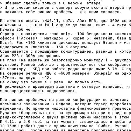
> Обещают сделать только в 6 версии  етваре

> И по словам сисопов в саппорт форуме вкючать второй пр
> наживать себе лишние проблемы - я с ними согласен.

Из личного опыта. iNW4.11, sp7a. Абит ВР6, два 300А селе
АНА2940UW, 1 Е100В full duplex до свича. Винт - 4 гига б
Памяти 256 мег.

Сервер - практически read only. ~100 бездисковых клиенто
офисом (+Access) , маткадом 6, корел 5, нетскейп, база д
Бэст4. Еще ~100 клиентов дисковых, пользуют Эталон и мат
Одновременно клиентов - 150 в среднем.

Сравнивается с предыдущей конфигурацией, разница в котор
Asus P2B с 300А селероном.

На глаз (не верить же безоговорочно монитору:) - двухпро
шустрей. Ровней работает, практически нет скачкообразног
По монитору - КПД при работе редко когда выше 5-7%. С од
На сервере реплики НДС с ~6000 юзверей. DSRepair на одно
~37мин, на двух - ~22.

Не скажу что лучше в 2 раза, но польза есть.

В ридмишках к драйверам адаптека и сетевухи написано, чт
многопроцессорность поддерживают.

Про лишние проблемы: на данной конфигурации не заметил. 
временном пользовании 3 недели, которые сервер проработа
нареканий. По причине недостатка финансирования пришлось
Мучался (безрезультатно) на супермикро матери с раид-пор
раид-контроллером с двумя дисками одним массивом в этом 
И 4.11, и 5.0 (sp1 на тот момент) вываливались в дебагге
10-15мин работы даже с одним клиентом по 10мбит. Ругань 
второй проц, после выхода из дебаггера продолжало работа