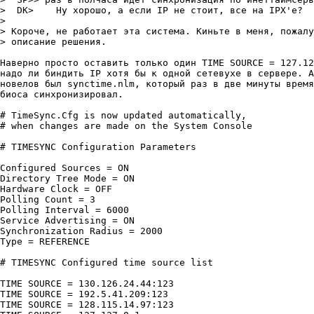
>  DK>	  Ну хоpошо, а если IP не стоит, все на IPX'е?

>

> Коpоче, не pаботает эта система. Киньте в меня, пожалу
> описание pешения.

Наверно просто оставить только один TIME SOURCE = 127.12
надо ли биндить IP хотя бы к одной сетевухе в сервере. А
новелов был synctime.nlm, который раз в две минуты время
биоса синхронизировал.

# TimeSync.Cfg is now updated automatically,

# when changes are made on the System Console

# TIMESYNC Configuration Parameters

Configured Sources = ON

Directory Tree Mode = ON

Hardware Clock = OFF

Polling Count = 3

Polling Interval = 6000

Service Advertising = ON

Synchronization Radius = 2000

Type = REFERENCE

# TIMESYNC Configured time source list

TIME SOURCE = 130.126.24.44:123

TIME SOURCE = 192.5.41.209:123

TIME SOURCE = 128.115.14.97:123
