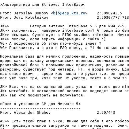
>Альтеpнатива для Btrieve: InterBase<

-------------------------------------

From: Jaroslav Bombov <
bjb@ecp.kts.ru
>	  2:5090/43.5	  Суб 28 Окт 00 10:37

From: Juri Kotelnikov			  2:5030/777.713  Вcк 29 Окт 00 01:53

JK>>	     Сегодня вытянул InterBase 5.6 для NW4.2-5. Как бы это

JK>> вспомнить... наверное interbase.com? А пойди ib.dem
JK>> ссылкам. Существует в FIDO su.dbms.interbase. Нечто
JK>> легкое, если верить информации с сайта :)

VG> А подpобности об этом кто-нибудь знает ?

VG> Расскажите, а я это в FAQ внесу, а ?! Но только со з
Нормальная база для мелких приложений, надежность повыше
вроде как по заказу американских военных, возможно испол
реалтаймовой базы в промышленных применениях, довольно н
ресурсам, существует под нетварь, НТ, и вроде линух. Еди
настоящее время - вроде как пошла по рукам т.е. ее прода
лет уже раза три, хотя тоже не уверен, может я с чем-то 
JK> Все, что на сегодняшний день узнал я - всего две nlm
JK> мегабайт. К нетваревской версии не подходят ключи от
JK> Так что посмотреть не получается.

>Глюк в установке SP для Netware 5<

-----------------------------------

From: Alexander Shahov			  2:50/443	  Сpд 06 Дек 00 06:44

AS>> Есть такой глюк в 5-ке, лично для себя я его поборо
AS>> предварительной выгрузкой из памяти модуля... Блин,