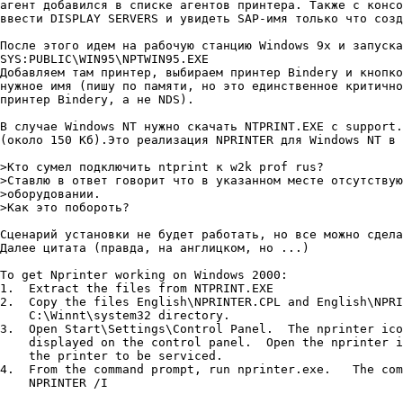
агент добавился в списке агентов принтера. Также с консо
ввести DISPLAY SERVERS и увидеть SAP-имя только что созд
После этого идем на рабочую станцию Windows 9х и запуска
SYS:PUBLIC\WIN95\NPTWIN95.EXE

Добавляем там принтер, выбираем принтер Bindery и кнопко
нужное имя (пишу по памяти, но это единственное критично
принтер Bindery, а не NDS).

В случае Windows NT нужно скачать NTPRINT.EXE с support.
(около 150 Кб).Это реализация NPRINTER для Windows NT в 
>Кто сумел подключить ntprint к w2k prof rus?

>Ставлю в ответ говорит что в указанном месте отсутствую
>оборудовании.

>Как это побороть?

Сценарий установки не будет работать, но все можно сдела
Далее цитата (правда, на англицком, но ...)

To get Nprinter working on Windows 2000:

1.  Extract the files from NTPRINT.EXE

2.  Copy the files English\NPRINTER.CPL and English\NPRI
    C:\Winnt\system32 directory.

3.  Open Start\Settings\Control Panel.	The nprinter icon should now be

    displayed on the control panel.  Open the nprinter i
    the printer to be serviced.

4.  From the command prompt, run nprinter.exe.	 The command should be:

    NPRINTER /I
