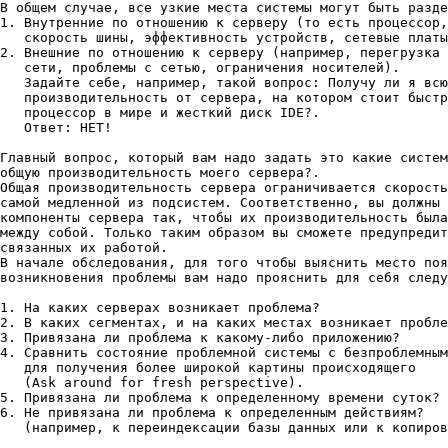
В общем случае, все узкие места системы могут быть разде
1. Внутренние по отношению к серверу (то есть процессор,

   скорость шины, эффективность устройств, сетевые платы
2. Внешние по отношению к серверу (например, перегрузка 
   сети, проблемы с сетью, ограничения носителей).

   Задайте себе, например, такой вопрос: Получу ли я всю
   производительность от сервера, на котором стоит быстр
   процессор в мире и жесткий диск IDE?.

   Ответ: НЕТ!

Главный вопрос, который вам надо задать это какие систем
общую производительность моего сервера?.

Общая производительность сервера ограничивается скорость
самой медленной из подсистем. Соответственно, вы должны 
компоненты сервера так, чтобы их производительность была
между собой. Только таким образом вы сможете предупредит
связанных их работой.

В начале обследования, для того чтобы выяснить место поя
возникновения проблемы вам надо прояснить для себя следу
1. На каких серверах возникает проблема?

2. В каких сегментах, и на каких местах возникает пробле
3. Привязана ли проблема к какому-либо приложению?

4. Сравнить состояние проблемной системы с безпроблемным
   для получения более широкой картины происходящего

   (Ask around for fresh perspective).

5. Привязана ли проблема к определенному времени суток?

6. Не привязана ли проблема к определенным действиям?

   (например, к переиндексации базы данных или к копиров