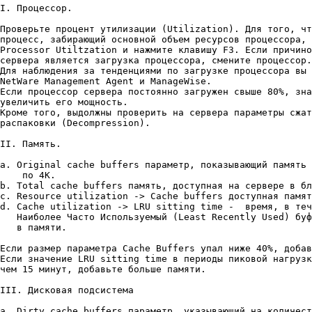
I. Процессор.

Проверьте процент утилизации (Utilization). Для того, чт
процесс, забирающий основной объем ресурсов процессора, 
Processor Utiltzation и нажмите клавишу F3. Если причино
сервера является загрузка процессора, смените процессор.

Для наблюдения за тенденциями по загрузке процессора вы 
NetWare Management Agent и ManageWise.

Если процессор сервера постоянно загружен свыше 80%, зна
увеличить его мощность.

Кроме того, выдолжны проверить на сервера параметры сжат
распаковки (Decompression).

II. Память.

a. Original cache buffers параметр, показывающий память 
    по 4К.

b. Total cache buffers память, доступная на сервере в бл
c. Resource utilization -> Cache buffers доступная памят
d. Cache utilization -> LRU sitting time -  время, в теч
   Наиболее Часто Используемый (Least Recently Used) буф
   в памяти.

Если размер параметра Cache Buffers упал ниже 40%, добав
Если значение LRU sitting time в периоды пиковой нагрузк
чем 15 минут, добавьте больше памяти.

III. Дисковая подсистема

a. Dirty cache buffers параметр, указывающий на количест