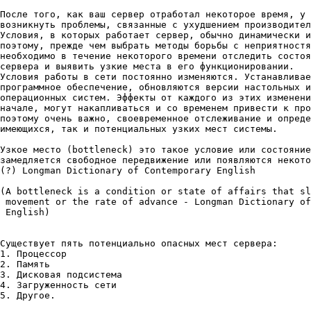
После того, как ваш сервер отработал некоторое время, у 
возникнуть проблемы, связанные с ухудшением производител
Условия, в которых работает сервер, обычно динамически и
поэтому, прежде чем выбрать методы борьбы с неприятностя
необходимо в течение некоторого времени отследить состоя
сервера и выявить узкие места в его функционировании.

Условия работы в сети постоянно изменяются. Устанавливае
программное обеспечение, обновляются версии настольных и
операционных систем. Эффекты от каждого из этих изменени
начале, могут накапливаться и со временем привести к про
поэтому очень важно, своевременное отслеживание и опреде
имеющихся, так и потенциальных узких мест системы.

Узкое место (bottleneck) это такое условие или состояние
замедляется свободное передвижение или появляются некото
(?) Longman Dictionary of Contemporary English

(A bottleneck is a condition or state of affairs that sl
 movement or the rate of advance - Longman Dictionary of
 English)

Существует пять потенциально опасных мест сервера:

1. Процессор

2. Память

3. Дисковая подсистема

4. Загруженность сети

5. Другое.
