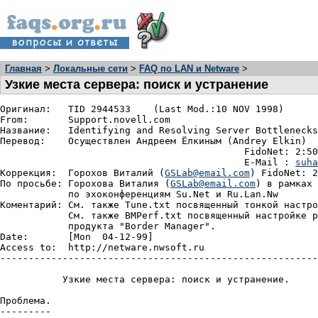
Главная
>
Локальные сети
>
FAQ по LAN и Netware
>
Узкие места сервера: поиск и устранение
Оpигинал:   TID 2944533    (Last Mod.:10 NOV 1998)

From:	    Support.novell.com

Название:   Identifying and Resolving Server Bottlenecks

Пеpевод:    Осуществлен Андpеем Ёлкиным (Andrey Elkin)

					   FidoNet: 2:50/610

					   E-Mail : 
suha
Коppекция:  Гоpохов Виталий (
GSLab@email.com
) FidoNet: 2
По пpосьбе: Гоpохова Виталия (
GSLab@email.com
) в pамках 
	    по эхоконфеpенциям Su.Net и Ru.Lan.Nw

Коментаpий: См. также Tune.txt посвященный тонкой настpо
	    См. также BMPerf.txt посвященный настpойке proxy сеpвеpа на базе

	    пpодукта "Border Manager".

Date:	    [Mon  04-12-99]

Access to:  http://netware.nwsoft.ru

--------------------------------------------------------
	   Узкие места сервера: поиск и устранение.

Проблема.

---------
