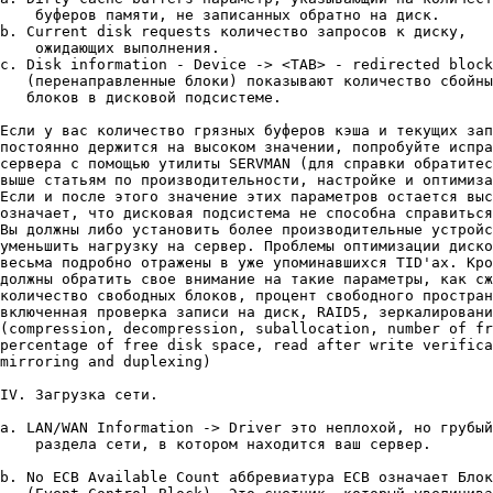
    буферов памяти, не записанных обратно на диск.

b. Current disk requests количество запросов к диску,

    ожидающих выполнения.

c. Disk information - Device -> <TAB> - redirected block
   (перенаправленные блоки) показывают количество сбойны
   блоков в дисковой подсистеме.

Если у вас количество грязных буферов кэша и текущих зап
постоянно держится на высоком значении, попробуйте испра
сервера с помощью утилиты SERVMAN (для справки обратитес
выше статьям по производительности, настройке и оптимиза
Если и после этого значение этих параметров остается выс
означает, что дисковая подсистема не способна справиться
Вы должны либо установить более производительные устройс
уменьшить нагрузку на сервер. Проблемы оптимизации диско
весьма подробно отражены в уже упоминавшихся TID'ах. Кро
должны обратить свое внимание на такие параметры, как сж
количество свободных блоков, процент свободного простран
включенная проверка записи на диск, RAID5, зеpкалиpовани
(сompression, decompression, suballocation, number of fr
percentage of free disk space, read after write verifica
mirroring and duplexing)

IV. Загрузка сети.

a. LAN/WAN Information -> Driver это неплохой, но грубый
    раздела сети, в котором находится ваш сервер.

b. No ECB Available Count аббревиатура ECB означает Блок