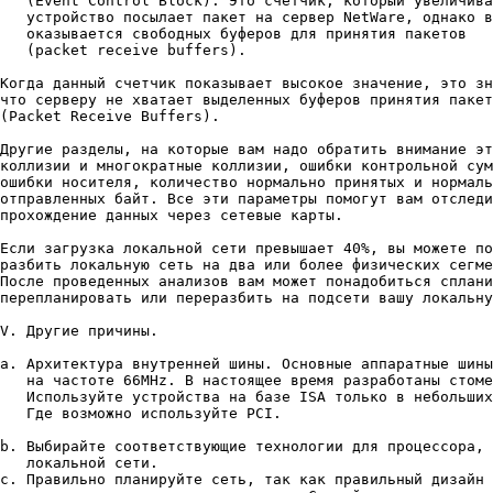
   (Event Control Block). Это счетчик, который увеличива
   устройство посылает пакет на сервер NetWare, однако в
   оказывается свободных буферов для принятия пакетов

   (packet receive buffers).

Когда данный счетчик показывает высокое значение, это зн
что серверу не хватает выделенных буферов принятия пакет
(Packet Receive Buffers).

Другие разделы, на которые вам надо обратить внимание эт
коллизии и многократные коллизии, ошибки контрольной сум
ошибки носителя, количество нормально принятых и нормаль
отправленных байт. Все эти параметры помогут вам отследи
прохождение данных через сетевые карты.

Если загрузка локальной сети превышает 40%, вы можете по
разбить локальную сеть на два или более физических сегме
После проведенных анализов вам может понадобиться сплани
перепланировать или переразбить на подсети вашу локальну
V. Другие причины.

a. Архитектура внутренней шины. Основные аппаратные шины
   на частоте 66MHz. В настоящее время разработаны стоме
   Используйте устройства на базе ISA только в небольших
   Где возможно используйте PCI.

b. Выбирайте соответствующие технологии для процессора, 
   локальной сети.

c. Правильно планируйте сеть, так как правильный дизайн 