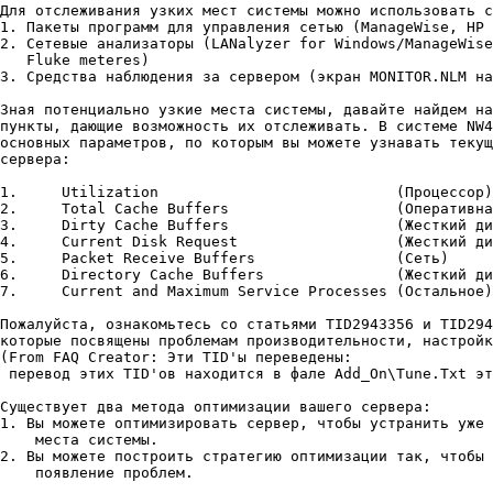
Для отслеживания узких мест системы можно использовать с
1. Пакеты программ для управления сетью (ManageWise, HP 
2. Сетевые анализаторы (LANalyzer for Windows/ManageWise
   Fluke meteres)

3. Средства наблюдения за сервером (экран MONITOR.NLM на
Зная потенциально узкие места системы, давайте найдем на
пункты, дающие возможность их отслеживать. В системе NW4
основных параметров, по которым вы можете узнавать текущ
сервера:

1.     Utilization			     (Процессор)

2.     Total Cache Buffers		     (Оперативная память)

3.     Dirty Cache Buffers		     (Жесткий диск)

4.     Current Disk Request		     (Жесткий диск)

5.     Packet Receive Buffers		     (Сеть)

6.     Directory Cache Buffers		     (Жесткий диск)

7.     Current and Maximum Service Processes (Остальное)

Пожалуйста, ознакомьтесь со статьями TID2943356 и TID294
которые посвящены проблемам производительности, настройк
(From FAQ Creator: Эти TID'ы пеpеведены:

 пеpевод этих TID'ов находится в фале Add_On\Tune.Txt эт
Существует два метода оптимизации вашего сервера:

1. Вы можете оптимизировать сервер, чтобы устранить уже 
    места системы.

2. Вы можете построить стратегию оптимизации так, чтобы 
    появление проблем.
