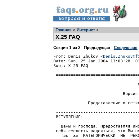
Главная
>
Интернет
>
X.25 FAQ
Секция 1 из 2
-
Предыдущая
-
Следующая
From: Denis Zhukov <
Denis.Zhukov@f