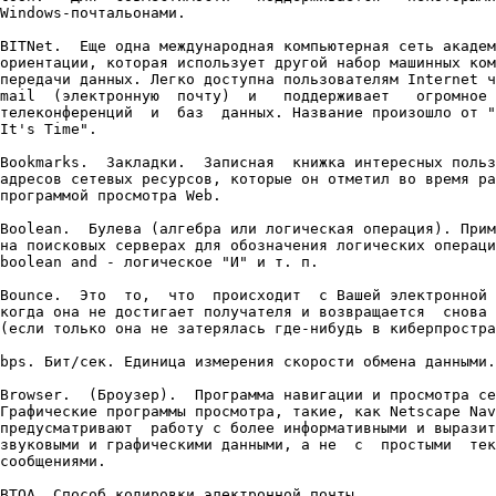
Windows-почтальонами.

BITNet.  Еще одна международная компьютерная сеть академ
ориентации, которая использует другой набор машинных ком
передачи данных. Легко доступна пользователям Internet ч
mail  (электронную  почту)  и   поддерживает   огромное 
телеконференций  и  баз  данных. Название произошло от "
It's Time".

Bookmarks.  Закладки.  Записная  книжка интересных польз
адресов сетевых ресурсов, которые он отметил во время ра
программой просмотра Web.

Boolean.  Булева (алгебра или логическая операция). Прим
на поисковых серверах для обозначения логических операци
boolean and - логическое "И" и т. п.

Bounce.  Это  то,  что  происходит  с Вашей электронной 
когда она не достигает получателя и возвращается  снова 
(если только она не затерялась где-нибудь в киберпростра
bps. Бит/сек. Единица измерения скорости обмена данными.

Browser.  (Броузер).  Программа навигации и просмотра се
Графические программы просмотра, такие, как Netscape Nav
предусматривают  работу с более информативными и выразит
звуковыми и графическими данными, а не  с  простыми  тек
сообщениями.

BTOA. Способ кодировки электронной почты.
