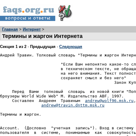
Главная
>
Интернет
>
Термины и жаргон Интернета
Секция 1 из 2
-
Предыдущая
-
Следующая
Андрей Травин. Толковый словарь "Термины и жаргон Интерн
                         "Если Вам непонятно какое-то сл
                         в техническом тексте, не обраща
                         на него внимания. Текст полност
                         сохраняет смысл и без него"

                                               Закон Куп
     Перед  Вами  толковый  словарь  из новой книги "Поп
броузеры World Wide Web" М. Издательство ABF. 1997.

     Составлен  Андреем  Травиным  
andrew@wolf96.msk.ru
,

andrew@travin.dnttm.msk.ru
Термины и жаргон.

Account.  (Дословно  "учетная  запись"). Вход в систему 
пользователя  в  системе,  понимаемые  как  совокупность