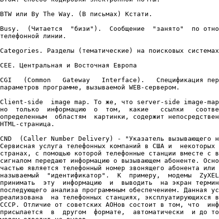
BTW или By The Way. (В письмах) Кстати.

Busy.  (Читается  "бизи").  Сообщение  "занято"  по отно
телефонной линии.

Categories. Разделы (тематические) на поисковых системах
CEE. Центральная и Восточная Европа

CGI   (Common   Gateway   Interface).   Спецификация пер
параметров программе, вызываемой WEB-сервером.

Client-side  image map. То же, что server-side image-map
но  только  информацию  о  том,  какие   ссылки   соотве
определенным  областям  картинки, содержит непосредствен
HTML-страница.

CND  (Caller Number Delivery) - "Указатель вызывающего н
Сервисная услуга телефонных компаний в США и  некоторых 
странах, с помощью которой телефонные станции вместе с в
сигналом передают информацию о вызывающем абоненте. Осно
частью является телефонный номер звонящего абонента или 
называемый  "идентификатор".  К  примеру,  модемы  ZyXEL
принимать  эту  информацию  и  выводить  на экран термин
последующего анализа программным обеспечением. Данная ус
реализована  на телефонных станциях, эксплуатирующихся в
СССР. Отличие от советских АОНов состоит в том, что  инф
присылается  в  другом  формате,  автоматически  и до то