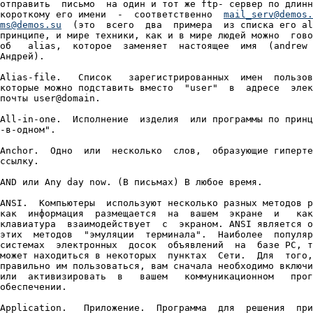
отправить  письмо  на один и тот же ftp- сервер по длинн
короткому его имени  -  соответственно  
mail_serv@demos.
ms@demos.su
  (это  всего  два  примера  из списка его al
принципе, и мире техники, как и в мире людей можно  гово
об   alias,  которое  заменяет  настоящее  имя  (andrew 
Андрей).

Alias-file.   Список   зарегистрированных  имен  пользов
которые можно подставить вместо  "user"  в  адресе  элек
почты user@domain.

All-in-one.  Исполнение  изделия  или программы по принц
-в-одном".

Anchor.  Одно  или  несколько  слов,  образующие гиперте
ссылку.

AND или Any day now. (В письмах) В любое время.

ANSI.  Компьютеры  используют несколько разных методов р
как  информация  размещается  на  вашем  экране  и   как
клавиатура  взаимодействует  с  экраном. ANSI является о
этих  методов  "эмуляции  терминала".  Наиболее  популяр
системах  электронных  досок  объявлений  на  базе PC, т
может находиться в некоторых  пунктах  Сети.  Для  того,
правильно им пользоваться, вам сначала необходимо включи
или  активизировать  в   вашем   коммуникационном   прог
обеспечении.

Application.   Приложение.  Программа  для  решения  при