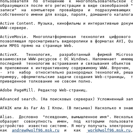
пользователя  по  отношению  к  многопользовательской  с
образующихся после его регистрации в виде своеобразной "
записи"  на  компьютере  провайдера  и  подразумевающих 
собственного имени для входа, пароля, домашнего каталога
Active Content. Музыка, кинофильмы и интерактивные докум
WWW-сервере.

ActiveMovie.  Многоплатформенная  технология  цифрового 
позволяющая просматривать видеоролики в форматах AVI, Qu
или MPEG прямо на странице Web.

ActiveX.   Технология,   разработанный   фирмой  Microso
взаимосвязи WWW-ресурсов с ОС Windows. Напоминает  имеющ
последней  технологию встраивания и связывания объектов 
в приложении к интерактивному содержимому WWW. Впрочем, 
-  это  набор  относительно разнородных технологий, реша
примеру, оформительские задачи создания Web-страницы,  т
приведенное толкование не совсем полно.

Adobe PageMill. Редактор Web-страниц.

Advanced search. (На поисковых серверах) Усложненный зап
AFAIK или As Far As I Know. (В письмах) Насколько я знаю
Alias.  Дословно  "псевдоним, вымышленное имя". Нескольк
образуют  совокупность  имен,  под  которыми  пользовате
устройство  известно системе. Я могу получать электронну
как  
andrew@wolf96.msk.ru
  и   как   
work@wolf96.msk.ru
,