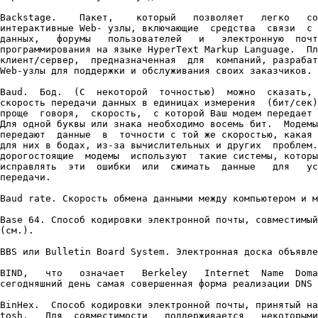
Backstage.    Пакет,    который   позволяет   легко   со
интерактивные Web- узлы, включающие  средства  связи  с 
данных,   форумы   пользователей   и   электронную  почт
программирования на языке HyperText Markup Language.  Пл
клиент/сервер,  предназначенная  для  компаний, разрабат
Web-узлы для поддержки и обслуживания своих заказчиков.

Baud.  Бод.  (С  некоторой  точностью)  можно  сказать, 
скорость передачи данных в единицах измерения  (бит/сек)
проще  говоря,  скорость,  с которой Ваш модем передает 
Для одной буквы или знака необходимо восемь бит.  Модемы
передают  данные  в  точности с той же скоростью, какая 
для них в бодах, из-за вычислительных и других  проблем.
дорогостоящие  модемы  используют  такие системы, которы
исправлять  эти  ошибки  или  сжимать  данные   для   ус
передачи.

Baud rate. Скорость обмена данными между компьютером и м
Base 64. Способ кодировки электронной почты, совместимый
(см.).

BBS или Bulletin Board System. Электронная доска объявле
BIND,   что   означает   Berkeley   Internet  Name  Doma
сегодняшний день самая совершенная форма реализации DNS 
BinHex.  Способ кодировки электронной почты, принятый на
tosh.   Для  совместимости   поддерживается   некоторыми
