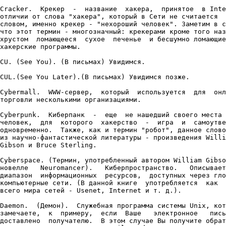
Cracker.  Крекер  -  название  хакера,  принятое  в Inte
отличии от слова "хакера", который в Сети не считается  
словом, именно крекер - "нехороший человек". Заметим в с
что этот термин - многозначный: крекерами кроме того наз
хрустом  ломающееся  сухое  печенье  и бесшумно ломающие
хакерские программы.

CU. (See You). (В письмах) Увидимся.

CUL.(See You Later).(В письмах) Увидимся позже.

Cybermall.  WWW-сервер,  который  используется  для  онл
торговли несколькими организациями.

Cyberpunk.  Киберпанк  -  еще  не нашедший своего места 
человек,  для  которого  хакерство  -  игра  и  самоутве
одновременно.  Также, как и термин "робот", данное слово
из научно-фантастической литературы - произведения Willi
Gibson и Bruce Sterling.

Cyberspace. (Термин, употребленный автором William Gibso
новелле   Neuromancer).   Киберпространство.   Описывает
диапазон  информационных  ресурсов,  доступных через гло
компьютерные сети. (В данной книге  употребляется  как  
всего мира сетей - Usenet, Internet и т. д.).

Daemon.  (Демон).  Служебная программа системы Unix, кот
замечаете,  к  примеру,  если  Ваше   электронное   пись
доставлено  получателю.  В этом случае Вы получите обрат