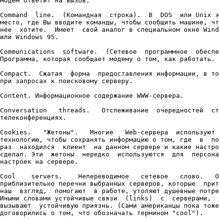
модем ответит на вызов.

Command  line.  (Командная  строка).  В  DOS  или Unix э
место, где Вы вводите команды, чтобы сообщить машине, чт
нее  хотите.  Имеет  свой аналог в специальном окне Wind
или Windows 95.

Communications  software.  (Сетевое  программное  обеспе
Программа, которая сообщает модему о том, как работать.

Compact.  Сжатая  форма  предоставления информации, в то
при запросах к поисковому серверу.

Content. Информационное содержание WWW-сервера.

Conversation   threads.   Отслеживание  очередностей  ст
телеконференциях.

Cookies.   "Жетоны".   Многие   Web-сервера  используют 
технологию, чтобы сохранять информацию о том, где  в  по
раз  находился  клиент  на данном сервере и какие настро
сделал. Эти  жетоны  нередко  используются  для  персона
настроек на сервере.

Cool    servers.    Непереводимое   сетевое   слово.   О
приблизительно перечни выбранных серверов, которые  прит
наш  взгляд,  помогают  в работе, утоляют душевные потре
Иными словами устойчивые связи  (links)  с  серверами,  
вызывают  устойчивую приязнь. (Сами американцы пока тоже
договорились о том, что обозначать термином "cool").
