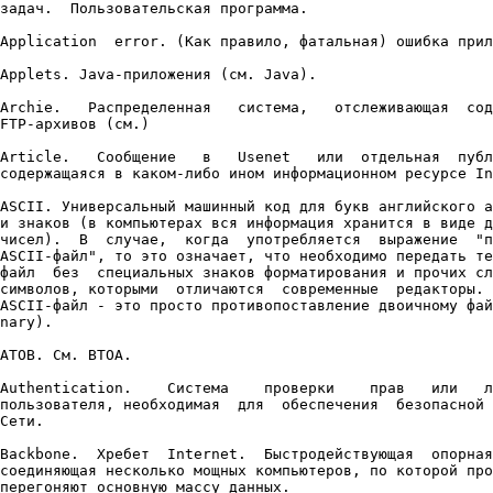
задач.  Пользовательская программа.

Application  error. (Как правило, фатальная) ошибка прил
Applets. Java-приложения (см. Java).

Archie.   Распределенная   система,   отслеживающая  сод
FTP-архивов (см.)

Article.   Сообщение   в   Usenet   или  отдельная  публ
содержащаяся в каком-либо ином информационном ресурсе In
ASCII. Универсальный машинный код для букв английского а
и знаков (в компьютерах вся информация хранится в виде д
чисел).  В  случае,  когда  употребляется  выражение  "п
ASCII-файл", то это означает, что необходимо передать те
файл  без  специальных знаков форматирования и прочих сл
символов, которыми  отличаются  современные  редакторы. 
ASCII-файл - это просто противопоставление двоичному фай
nary).

ATOB. См. BTOA.

Authentication.    Система    проверки    прав   или   л
пользователя, необходимая  для  обеспечения  безопасной 
Сети.

Backbone.  Хребет  Internet.  Быстродействующая  опорная
соединяющая несколько мощных компьютеров, по которой про
перегоняют основную массу данных.
