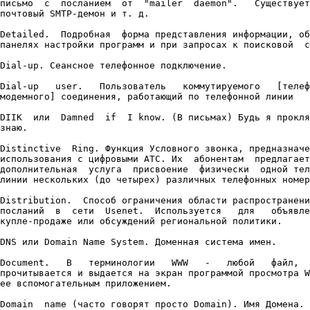
письмо  с  посланием  от  "mailer  daemon".   Существует
почтовый SMTP-демон и т. д.

Detailed.  Подробная  форма представления информации, об
панелях настройки программ и при запросах к поисковой  с
Dial-up. Сеансное телефонное подключение.

Dial-up   user.   Пользователь   коммутируемого   [телеф
модемного] соединения, работающий по телефонной линии

DIIK  или  Damned  if  I know. (В письмах) Будь я прокля
знаю.

Distinctive  Ring. Функция Условного звонка, предназначе
использования с цифровыми АТС. Их  абонентам  предлагает
дополнительная  услуга  присвоение  физически  одной тел
линии нескольких (до четырех) различных телефонных номер
Distribution.  Способ ограничения области распространени
посланий  в  сети  Usenet.  Используется   для   объявле
купле-продаже или обсуждений региональной политики.

DNS или Domain Name System. Доменная система имен.

Document.   В   терминологии   WWW   -   любой   файл,  
прочитывается и выдается на экран программой просмотра W
ее вспомогательным приложением.

Domain  name (часто говорят просто Domain). Имя Домена. 