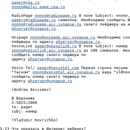
pager@cea.ru
nnnnn@mulyi-page.cea.ru
     RadioPage 
nnnnn@radiopage.ru
 В поле Subject: nnnnn,
pagers@radiopage.ru
 символов. Необходимо сообщить N

nnnnn@radiopage.aic.synapse.ru
 своего пейджера на а
phserver@synapse.ru
.

     Unipage 
nnnnn@unipage.aic.synapse.ru
 Необходимо соо
     пейджера по адресу 
phserver@synapse.ru
.

     VessoLink 
pager@vessolink.ru
 В поле Subject: номер 
nnnnn@vessolink.aic.synapse.ru
 до 200 символов. Нео
     сообщить номер своего педжера по

     адресу 
phserver@synapse.ru
.

     Vesso Tel/ 
pager@vessotel.com
 Первая строка письма 
     "Таском" 
nnnnn@vessotel.aic.synapse.ru
 вида "vl#nnn
     сообщить номер своего педжера по

     адресу 
phserver@synapse.ru