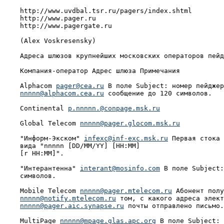
pager@cea.ru
 В поле Subject: номер пейджер
nnnnn@alphacom.cea.ru
 сообщение до 120 символов.

     Continental 
p.nnnnn.@conpage.msk.ru
     Global Telecom 
nnnnn@pager.glocom.msk.ru
     "Информ-Экском" 
infexc@inf-exc.msk.ru
 Первая стока 
     вида "nnnnn [DD/MM/YY] [HH:MM]

     [r HH:MM]".

     "Интерантенна" 
interant@mosinfo.com
 В поле Subject:
     символов.

     Mobile Telecom 
nnnnn@pager.mtelecom.ru
 Абонент полу
nnnnn@notify.mtelecom.ru
 том, с какого адреса элект
nnnnn@pager.aic.synapse.ru
 почты отправлено письмо.

     MultiPage 
nnnnn@mpage.glas.apc.org
 В поле Subject: 