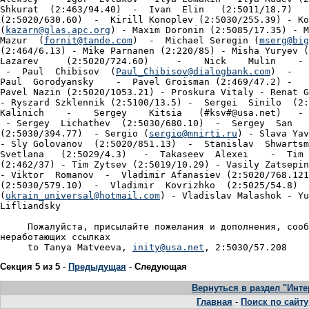
kazarn@glas.apc.org
) - Maxim Doronin (2:5085/17.35) - M
Mazur  (
fornit@tande.com
)  -  Michael Seregin (
mserg@big
(2:464/6.13) - Mike Parnanen (2:220/85) - Misha Yuryev (
Lazarev     (2:5020/724.60)     -    Nick    Mulin    - 
 -  Paul  Chibisov  (
Paul_Chibisov@dialogbank.com
)  -

Paul  Gorodyansky    -  Pavel Groisman (2:469/47.2) -

Pavel Nazin (2:5020/1053.21) - Proskura Vitaly - Renat G
- Ryszard Szklennik (2:5100/13.5) -  Sergei  Sinilo  (2:
Kalinich    -    Sergey    Kitsia   (#ksv#@usa.net)   - 
 - Sergey  Lichathev  (2:5030/680.10)  -  Sergey  San

(2:5030/394.77)  - Sergio (
sergio@mnirti.ru
) - Slava Yav
- Sly Golovanov  (2:5020/851.13)  -  Stanislav  Shwartsm
Svetlana   (2:5029/4.3)   -  Takaseev  Alexei    -  Tim 
(2:462/37) - Tim Zytsev (2:5019/10.29) - Vasily Zatsepin
- Viktor  Romanov  -  Vladimir Afanasiev (2:5020/768.121
(2:5030/579.10)  -  Vladimir  Kovrizhko  (2:5025/54.8)  
(
ukrain_universal@hotmail.com
) - Vladislav Malashok - Yu
Lifliandsky

     Пожалуйста, присылайте пожелания и дополнения, сооб
неработающих ссылках

     to Tanya Matveeva, 
inity@usa.net
Секция 5 из 5
-
Предыдущая
-
Следующая
Вернуться в раздел "Инте
Главная
-
Поиск по сайту