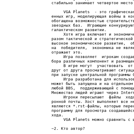
стабильно занимает четвертое место
     VGA Рlanets  - это графическа
енных игр, моделирующая войны в ко
обогащена возможностью строительст
звездных баз.  Играющие конкурирую
галактическом развитии.

     Хотя игра включает и экономич
разом тактической и стратегической
высокое экономическое развитие,  о
на  победителя,  экономика не явля
отражает это.

     Игра позволяет  игрокам созда
бора различных компонент и размещен
     В игре могут  участвовать  от
друг от друга просматривают ситуац
при запуске центральной программы G
     Игра разработана для использо
может быть запущена и на отдельном
любой BBS,  поддерживающей с помощ
Множество людей играют через Intern
     Игроки пересылают  файлы  ход
ронной почты. Хост выполняет все н
являются *.rst-файлы, которые пере
программу для просмотра создавшейс
хода.

     VGA Planets можно сравнить с 
~2. Кто автор?
