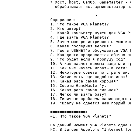
* Хост, host, GamOp, GameMaster - 
  обрабатывает их, администратор па
===================>

Содержание:

1. Что такое VGA Planets?

2. Кто автор?

3. Какой компьютер нужен для VGA Pl
4. Где взять VGA Planets?

5. Зачем мне регистрировать мою коп
6. Какая последняя версия?

7. Где в USENET'е обсуждается VGA P
8. Как долго продолжается обычно па
9. Что будет если я пропущу ход?

10. А как насчет взлома защиты и гр
11. Как мне начать играть в сети?

12. Некоторые советы по стратегии.

13. Какие есть еще подобные игры?

14. Какая раса самая хорошая?

15. Советы GameMaster'у.

16. Какая раса самая сильная?

17. Легко ли взять базу?

18. Типичные проблемы начинающего и
19. "Врагу не сдается наш гордый Ва
===============>

~1. Что такое VGA Planets?

На данный момент VGA Planets одна 
PC. В Jurgen Appelo's "Internet Top