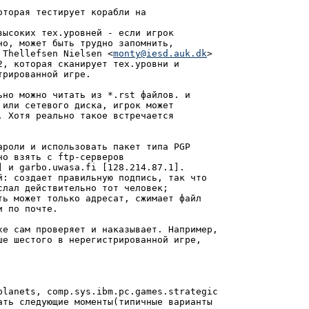
торая тестирует корабли на

ысоких тех.уровней - если игрок

о, может быть трудно запомнить,

 Thellefsen Nielsen <
monty@iesd.auk.dk
>

, которая сканирует тех.уровни и

рированной игре.

но можно читать из *.rst файлов. и

или сетевого диска, игрок может

 Хотя реально такое встречается

роли и использовать пакет типа PGP

о взять с ftp-серверов

 и garbo.uwasa.fi [128.214.87.1].

й: создает правильную подпись, так что

лал действительно тот человек;

ть может только адресат, сжимает файл

 по почте.

xe сам проверяет и наказывает. Например,

ше шестого в нерегистрированной игре,

planets, comp.sys.ibm.pc.games.strategic

ать следующие моменты(типичные варианты
