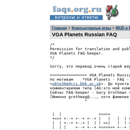
Главная
>
Компьютерные игры
>
MUD и 
VGA Planets Russian FAQ
/*

Permission for translation and publ
VGA Planets FAQ-keeper.

*/

Sorry, это перевод очень старой вер
===============> VGA Planets Russi
по мотивам    *VGA Planets - FAQ -
<
ubte30e@ccs.bbk.ac.uk
>. До пункта
комментариями типа [AG:это мой комм
Сейчас FAQ-keeper - Gary Grothman 
[Именно grothmag@..., хотя фамилия 
	       ^                          ^

					    Александр Га
 |  |                +===+         
 +==+ +--+ +--+ +--+ |   |   |  | +
 |  | +--+ +--+ |  | | ==|   |  | +
 |  | |    +--+ +--+ +===+=+ +--+ |