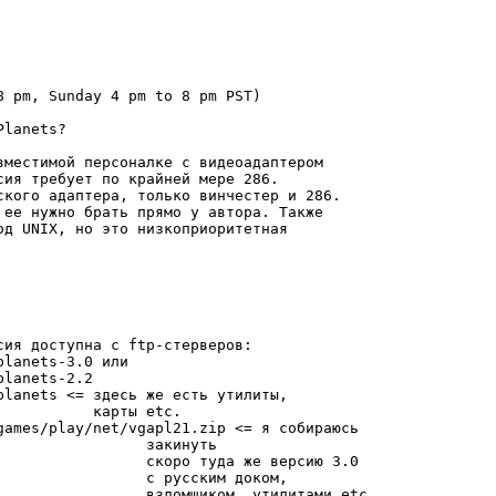
8 pm, Sunday 4 pm to 8 pm PST)

lanets?

вместимой персоналке с видеоадаптером

ия требует по крайней мере 286.

ского адаптера, только винчестер и 286.

д UNIX, но это низкоприоритетная

ия доступна с ftp-стерверов:

lanets-3.0 или

lanets-2.2

lanets <= здесь же есть утилиты,

          карты etc.

games/play/net/vgapl21.zip <= я собираюсь

                закинуть

                 скоро туда же версию 3.0

                с русским доком,

                 взломщиком, утилитами etc
