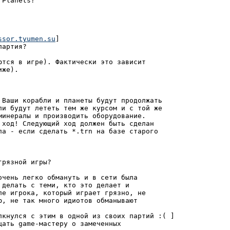
Planets?

ssor.tyumen.su
]

артия?

ются в игре). Фактически это зависит

же).

 Ваши корабли и планеты будут продолжать

ли будут лететь тем же курсом и с той же

минералы и производить оборудование.

ла - если сделать *.trn на базе старого

рязной игры?

чень легко обмануть и в сети была

делать с теми, кто это делает и

ле игрока, который играет грязно, не

, не так много идиотов обманывают

лкнулся с этим в одной из своих партий :( ]

ать game-мастеру о замеченных
