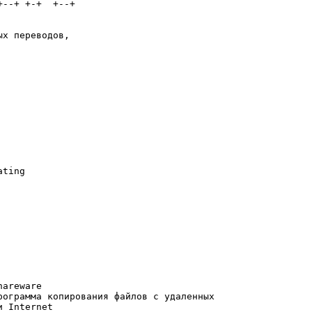
--+ +-+  +--+

х переводов,

ting

areware

рограмма копирования файлов с удаленных

 Internet
