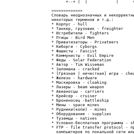
      +--+ |  |            |      +
============>

Словарь неоднозначных и некорректны
некоторых терминов и т.д.:

* Корпус - hull

* Танкер, грузовик - freighter

* Истребители - fighters

* Птицы - Bird Men

* Приватизаторы - Privateers

* Киборги - Cyborgs

* Фашисты - Fascist

* Коммунисты - Evil Empire

* Феды - Solar Federation

* Автор - Tim Wisseman

* Заломана - cracked

* [Грязная | нечестная] игра - chea
* Железо - hardware

* Маскировка - cloaking

* Лазеры - beam weapon

* Авианосцы - carriers

* Крейсер - cruiser

* Броненосец -battleship

* Мины - space mines

* Рудники(копи) - mines

* Оборудование - supplies

* Туземцы - natives

* Условно-бесплатная программа - sh
* FTP - file transfer protocol - п
  компьютеров по локальной сети или