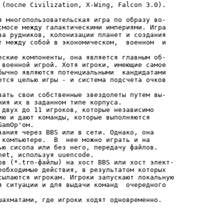
 (после Civilization, X-Wing, Falcon 3.0).

я многопользовательская игра по образу во-

смосе между галактическими империями. Игра

ва рудников, колонизации планет и создания

т между собой в экономическом,  военном  и

еские компоненты, она является главным об-

 военной игрой. Хотя игроки, имеющие самое

бычно являются потенциальными  кандидатами

ется целью игры - и система подсчета очков

вать свои собственные звездолеты путем вы-

ия их в заданном типе корпуса.

 двух до 11 игроков, которые независимо

ию и дают команды, которые выполняются

amOp'ом.

вания через BBS или в сети. Однако, она

 компьютере.  В  нее можно играть и на

ью сисопа или без него, передачу файлов.

et, используя uuencode.

ов (*.trn-файлы) на хост BBS или хост элект-

еобходимые действия, в результатом которых

сылаются игрокам. Игроки запускают локальную

я ситуации и для выдачи команд  очередного

шахматами, где игроки ходят одновременно.
