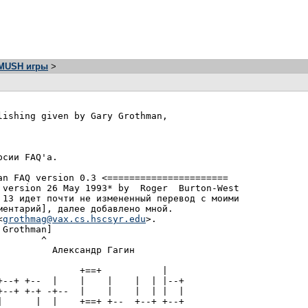
MUSH игры
>
ishing given by Gary Grothman,

сии FAQ'а.

an FAQ version 0.3 <======================

 version 26 May 1993* by  Roger  Burton-West

 13 идет почти не измененный перевод с моими

ентарий], далее добавлено мной.

<
grothmag@vax.cs.hscsyr.edu
>.

Grothman]

гин

              +==+           |

--+ +--  |    |    |    |  | |--+

--+ +-+ -+--  |    |    |  | |  |

      |  |    +==+ +--  +--+ +--+
