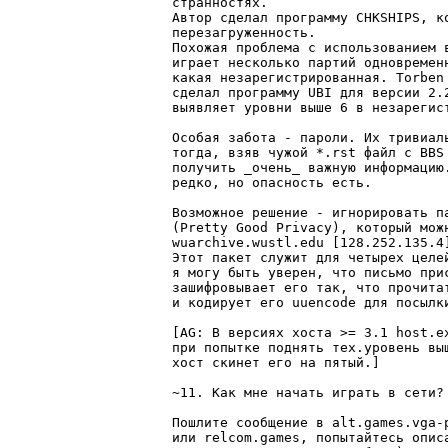
странностях.

Автор сделал программу CHKSHIPS, ко
перезагруженность.

Похожая проблема с использованием в
играет несколько партий одновременн
какая незарегистрированная. Torben
сделал программу UBI для версии 2.2
выявляет уровни выше 6 в незарегист
Особая забота - пароли. Их тривиаль
тогда, взяв чужой *.rst файл с BBS 
получить _очень_ важную информацию.
редко, но опасность есть.

Возможное решение - игнорировать па
(Pretty Good Privacy), который можн
wuarchive.wustl.edu [128.252.135.4]
Этот пакет служит для четырех целе
я могу быть уверен, что письмо прис
зашифровывает его так, что прочита
и кодирует его uuencode для посылки
[AG: В версиях хоста >= 3.1 host.e
при попытке поднять тех.уровень вы
хост скинет его на пятый.]

~11. Как мне начать играть в сети?

Пошлите сообщение в alt.games.vga-
или relcom.games, попытайтесь опис