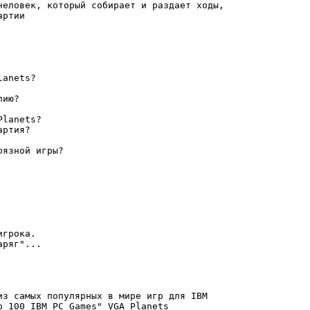
человек, который собирает и раздает ходы,

ртии

anets?

ию?

lanets?

ртия?

язной игры?

грока.

ряг"...

из самых популярных в мире игр для IBM

 100 IBM PC Games" VGA Planets
