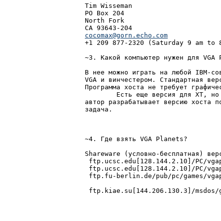
Tim Wisseman

PO Box 204

North Fork

cocomax@gorn.echo.com

+1 209 877-2320 (Saturday 9 am to 
~3. Какой компьютер нужен для VGA P
В нее можно играть на любой IBM-со
VGA и винчестером. Стандартная верс
Программа хоста не требует графиче
	Есть еще версия для XT, но ее нужно брать прямо у автора. Также

автор разрабатывает версию хоста по
задача.

~4. Где взять VGA Planets?

Shareware (условно-бесплатная) верс
 ftp.ucsc.edu[128.144.2.10]/PC/vgap
 ftp.ucsc.edu[128.144.2.10]/PC/vgap
 ftp.fu-berlin.de/pub/pc/games/vgap
                                   
 ftp.kiae.su[144.206.130.3]/msdos/
                                   
                                  
                                   
                                  