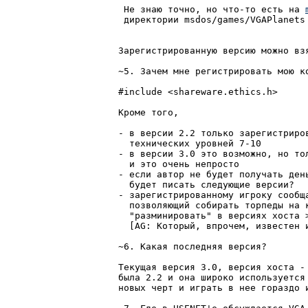
 Не знаю точно, но что-то есть на 
 директории msdos/games/VGAPlanets

Зарегистрированную версию можно взя
~5. Зачем мне регистрировать мою ко
#include <shareware.ethics.h>

Кроме того,

- в версии 2.2 только зарегистриров
  технических уровней 7-10

- в версии 3.0 это возможно, но тол
  и это очень непросто

- если автор не будет получать ден
  будет писать следующие версии?

- зарегистрированному игроку сообща
  позволяющий собирать торпеды на к
  "разминировать" в версиях хоста >
  [AG: Который, впрочем, известен и
~6. Какая последняя версия?

Текущая версия 3.0, версия хоста - 
была 2.2 и она широко используется
новых черт и играть в нее гораздо и