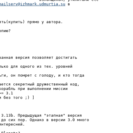
mailserv@izhmark.udmurtia.su
 в

ть(купить) прямо у автора.

пию?

анная версия позволяет достигать

ько для одного из тех. уровней

ьги, он помрет с голоду, и кто тогда

ется секретный дружественный код,

орабль при выполнении миссии

= 3.1

 без того ;) ]

3.13b. Предыдущая "этапная" версия

 до сих пор. Однако в версии 3.0 много

нтересней.
