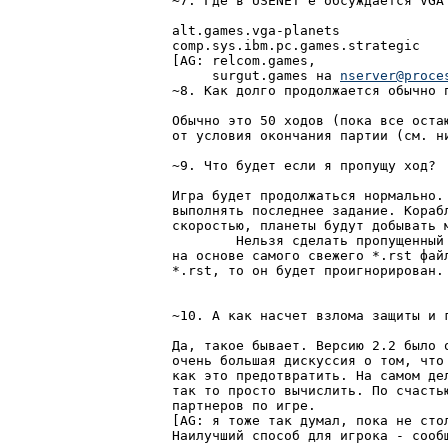
~7. Где в USENET'е обсуждается VGA 
alt.games.vga-planets

comp.sys.ibm.pc.games.strategic

[AG: relcom.games,

     surgut.games на 
nserver@proce
~8. Как долго продолжается обычно п
Обычно это 50 ходов (пока все оста
от условия окончания партии (см. ни
~9. Что будет если я пропущу ход?

Игра будет продолжаться нормально.
выполнять последнее задание. Кораб
скоростью, планеты будут добывать 
	Нельзя сделать пропущенный ход! Следующий ход должен быть сделан

на основе самого свежего *.rst фай
*.rst, то он будет проигнорирован.

~10. А как насчет взлома защиты и г
Да, такое бывает. Версию 2.2 было о
очень большая дискуссия о том, что 
как это предотвратить. На самом де
так то просто вычислить. По счастью
партнеров по игре.

[AG: я тоже так думал, пока не сто
Наилучший способ для игрока - сообщ