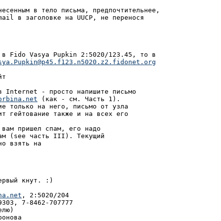
несенным в тело письма, предпочтительнее,

mail в заголовке на UUCP, не перенося

 в Fido Vasya Pupkin 2:5020/123.45, то в

sya.Pupkin@p45.f123.n5020.z2.fidonet.org
т

 Internet - просто напишите письмо

orbina.net
 (как - см. Часть 1).

е только на него, письмо от узла

т гейтование также и на всех его

вам пришел спам, его надо

м (see часть III). Текущий

о взять на

рвый кнут. :)

na.net
, 2:5020/204

303, 7-8462-707777

лю)

онова
