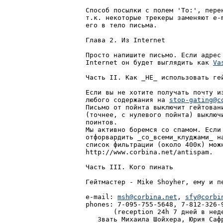
Способ посылки с полем 'To:', пере
т.к. некоторые трекеры заменяют e-
его в тело письма.

Глава 2. Из Internet

Просто напишите письмо. Если адрес
Internet он будет выглядить как 
Va
Часть II. Как _НЕ_ использовать гей
Если вы не хотите получать почту из
любого содержания на 
stop-gating@c
Письмо от пойнта выключит гейтовани
(точнее, с нулевого пойнта) выключи
поинтов.

Мы активно боремся со спамом. Если 
отфорвардить _со_всеми_клуджами_ на
список фильтрации (около 400к) можн
http://www.corbina.net/antispam.

Часть III. Кого пинать

Гейтмастер - Mike Shoyher, ему и пе
e-mail: 
msh@corbina.net
, 
sfy@corbi
phones: 7-095-755-5648, 7-812-326-9
       (reception 24h 7 дней в неде
   Звать Михаила Шойхера, Юрия Сафр