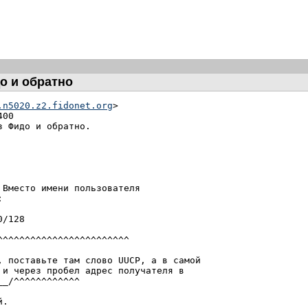
до и обратно
.n5020.z2.fidonet.org
>

00

 Фидо и обратно.

Вместо имени пользователя



/128

^^^^^^^^^^^^^^^^^^^^^^^

, поставьте там слово UUCP, а в самой

и через пробел адрес получателя в

_/^^^^^^^^^^^^

.
