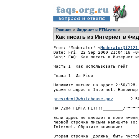
Главная
>
Фидонет и FTN-сети
>
Как писать из Интернет в Фи
From: "Moderator" <
Moderator@f2121
Date: Fri, 22 Sep 2000 21:04:16 +04
Subj: FAQ: Как писать в Интернет из
Часть I. Как использовать гейт

Глава 1. Из Fido

Напишите письмо на адрес 2:50/128. 
укажите адрес в Internet. Например:
president@whitehouse.gov
       2:50
НА /204 ГЕЙТА НЕТ!!!________/^^^^^^
Если адрес не влезает в поле имени
первой строчке письма напишите To: 
Internet. Обратите внимание: ______
Вторая строчка _должна_ быть пустой