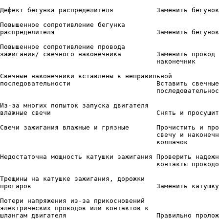
Дефект бегунка распределителя           Заменить бегунок

Повышенное сопротивление бегунка

распределителя                          Заменить бегунок

Повышенное сопротивление провода

зажигания/ свечного наконечника         Заменить провод 
                                        наконечник

Свечные наконечники вставлены в неправильной

последовательности                      Вставить свечные
                                        последовательнос
Из-за многих попыток запуска двигателя

влажные свечи                           Снять и просушит
Свечи зажигания влажные и грязные       Прочистить и про
                                        свечу и наконечн
                                        колпачок

Недостаточна мощность катушки зажигания Проверить надежн
                                        контакты проводо
Трещины на катушке зажигания, дорожки

прогаров                                Заменить катушку
Потери напряжения из-за прикосновений

электрических проводов или контактов к

шлангам двигателя                       Правильно пролож