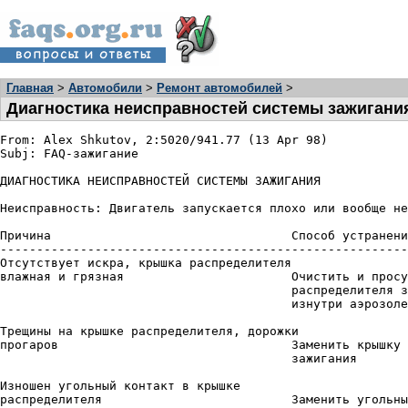
Главная
>
Автомобили
>
Ремонт автомобилей
>
Диагностика неисправностей системы зажигани
From: Alex Shkutov, 2:5020/941.77 (13 Apr 98)

Subj: FAQ-зажигание

ДИАГНОСТИКА НЕИСПРАВНОСТЕЙ СИСТЕМЫ ЗАЖИГАНИЯ

Неисправность: Двигатель запускается плохо или вообще не
Причина                                 Способ устранени
--------------------------------------------------------
Отсутствует искра, крышка распределителя

влажная и грязная                       Очистить и просу
                                        распределителя з
                                        изнутри аэрозоле
Трещины на крышке распределителя, дорожки

прогаров                                Заменить крышку 
                                        зажигания

Изношен угольный контакт в крышке

распределителя                          Заменить угольны