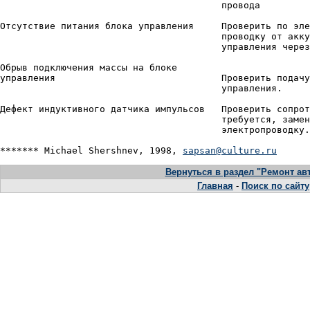
                                        провода

Отсутствие питания блока управления     Проверить по эле
                                        проводку от акку
                                        управления через
Обрыв подключения массы на блоке

управления                              Проверить подачу
                                        управления.

Дефект индуктивного датчика импульсов   Проверить сопрот
                                        требуется, замен
                                        электропроводку.

******* Michael Shershnev, 1998, 
sapsan@culture.ru
Вернуться в раздел "Ремонт а
Главная
-
Поиск по сайту