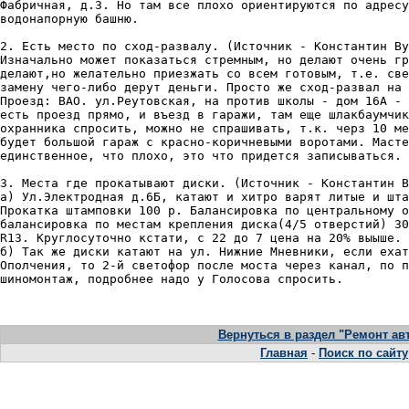
Фабричная, д.3. Но там все плохо ориентируются по адресу
водонапорную башню.

2. Есть место по сход-развалу. (Источник - Константин Ву
Изначально может показаться стремным, но делают очень гр
делают,но желательно приезжать со всем готовым, т.е. све
замену чего-либо дерут деньги. Просто же сход-развал на 
Проезд: ВАО. ул.Реутовская, на против школы - дом 16А - 
есть проезд прямо, и въезд в гаражи, там еще шлакбаумчик
охранника спросить, можно не спрашивать, т.к. черз 10 ме
будет большой гараж с красно-коричневыми воротами. Масте
единственное, что плохо, это что придется записываться.

3. Места где прокатывают диски. (Источник - Константин В
а) Ул.Электродная д.6Б, катают и хитро варят литые и шта
Прокатка штамповки 100 р. Балансировка по центральному о
балансировка по местам крепления диска(4/5 отверстий) 30
R13. Круглосуточно кстати, с 22 до 7 цена на 20% выыше.

б) Так же диски катают на ул. Нижние Мневники, если ехат
Ополчения, то 2-й светофор после моста через канал, по п
шиномонтаж, подробнее надо у Голосова спросить.

Вернуться в раздел "Ремонт а
Главная
-
Поиск по сайту