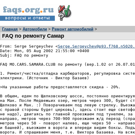
Главная
>
Автомобили
>
Ремонт автомобилей
>
FAQ по ремонту Самар
From: Serge Sergeychev <
Serge.Sergeychev@p93.f768.n5020.
Date: Mon, 05 Aug 2002 21:55:00 +0400

Subj: FAQ по ремонту

FAQ MO.CARS.SAMARA.CLUB по ремонту (вер.1.02 от 26.07.01
1. Ремонт/чистка/отладка карбюраторов, регулировка систе
электрики. (Источник - Виктор Базаев)

>На указанные работы предоставляется скидка - 20%.

В общем, едем по Щелковскому шоссе, постоянно ориентируя
на Мак. После Медвежьих озер, метров через 300, будет ст
Щелково и Мак. :) Поворачиваем под левую стрелку. Въезжа
с правой стороны будет церковь), здесь стоит еще светофо
не надо), двигаясь по главной проезжаем под тунелем, за 
направо, метров через 700-900 проезжаем ж/д перезд (спра
метров через 50 - поворот налево, еще через 50 - направо
и башней), въезжаем в ворота и впереди видим боксы. Подъ
ворота. И спрашиваем меня, т.е. Виктора Базаева. На всяк