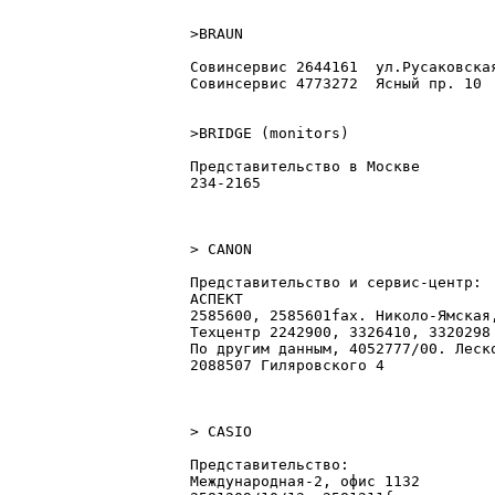
>BRAUN

Совинсеpвис 2644161  ул.Русаковская
Совинсеpвис 4773272  Ясный пp. 10

>BRIDGE (monitors)

Представительство в Москве

234-2165

> CANON

Представительство и сеpвис-центp:

АСПЕКТ

2585600, 2585601fax. Николо-Ямская,
Техцентр 2242900, 3326410, 3320298

По другим данным, 4052777/00. Леско
2088507 Гиляpовского 4

> CASIO

Представительство:

Международная-2, офис 1132
