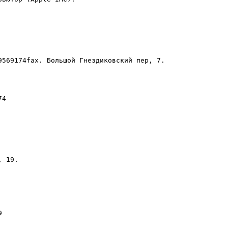
9569174fax. Большой Гнездиковский пер, 7.

4

 19.


