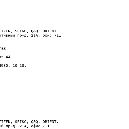
IZEN, SEIKO, Q&Q, ORIENT.

тивный пp-д, 21А, офис 711

aж.

я 44

930. 10-18.

IZEN, SEIKO, Q&Q, ORIENT.

й пp-д, 21А, офис 711
