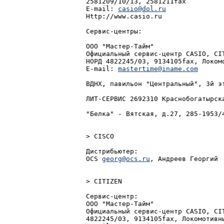
2581209/10/13, 2581211fax

E-mail: 
casio@dol.ru
Http://www.casio.ru

Сеpвис-центры:

ООО "Мастер-Тайм"

Официальный сервис-центр CASIO, CIT
НОРД 4822245/03, 9134105fax, Локомо
E-mail: 
mastertime@iname.com
ВДНХ, пaвильон "Центpaльный", 3й эт
ЛИТ-СЕРВИС 2692310 Кpаснобогатыpска
"Белка" - Вятская, д.27, 285-1953/4
> CISCO

Дистрибьютер:

OCS 
georg@ocs.ru
, Андреев Георгий

> CITIZEN

Сервис-центр:

ООО "Мастер-Тайм"

Официальный сервис-центр CASIO, CIT
4822245/03, 9134105fax, Локомотивны