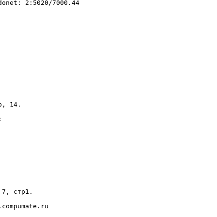
onet: 2:5020/7000.44

, 14.



7, стр1.

compumate.ru
