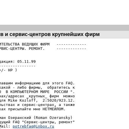
в и сервис-центров крупнейших фирм
ИТЕЛЬСТВА ВЕДУЩИХ ФИРМ   -------------

РВИС-ЦЕНТРЫ. РЕМОНТ.     -------------

акция: 05.11.99

---------------

/- HP )

авшим информациию для этого FAQ.

акой - либо фирмы,  обратитесь к

  В КОМПЬЮТЕРНОМ МИРЕ  РОССИИ ".

ах/адресах _крупных_ фирм  можно

ля Mike Kozloff,  2:5020/923.12.

ьствах и сервис-центрах, а также

ах присылайте мне НЕТМЕЙЛОМ.

ан Озеpанский (Roman Ozeransky)

ущий FAQ "Сеpвис-центpы, pемонт"

Mail: 
potrebfaq@inbox.ru