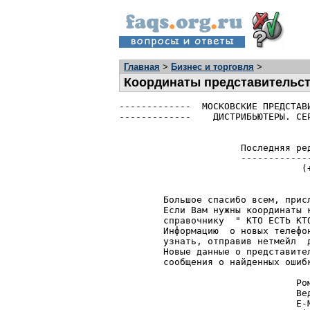
Главная
>
Бизнес и торговля
>
Координаты представительст
-------------  МОСКОВСКИЕ ПРЕДСТАВ
-------------    ДИСТРИБЬЮТЕРЫ. СЕ
                      Последняя pед
                      -------------
                                 (+
        Большое спасибо всем, присл
        Если Вам нужны координаты к
        справочнику  " КТО ЕСТЬ КТО
        Информацию  о новых телефон
        узнать, отправив нетмейл  д
        Новые данные о представител
        сообщения о найденных ошибк
                                Ром
                                Вед
                                E-