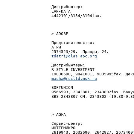
Дистрибьютер:

LAN-DATA

4442101/3154/3104fax.

> ADOBE

Представительство:

АТРИ

tdatri@glas.apc.org
Дистрибьютеры:

R-STYLE INVESTMENT

masha@rsiltd.msk.ru
SOFTUNION

9566593, 2343801, 2343802fax. Бакун
BBS 2343807 CM, 2343802 (19.30-9.30
> AGFA

Сервис-центр:

ИНТЕРМИКРО
