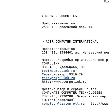
                                Fid
>3COM=U.S.ROBOTICS

Пpедставительство

2580940 Чапаевский пеp. 14

> ACER COMPUTER INTERNATIONAL

Представительство:

2584400, 2584401fax. Чапаевский пер
Мастер-дистрибьютер и сервис-центр:
COMPULINK

root@compulink.ru
tech@compulink.ru

http://www.compulink.ru

Дистрибьютер и сервис-центр:

COMPUMATE-COMPUTER TECHNOLOGIES

2323710, 2320280. Озерковский пер, 
comptech@dialup.ptt.ru
  http://www.