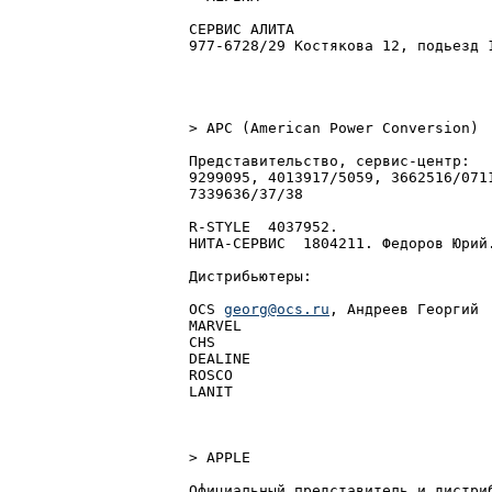
СЕРВИС АЛИТА

977-6728/29 Костякова 12, подьезд 1
> APC (American Power Conversion)

Представительство, сервис-центр:

9299095, 4013917/5059, 3662516/0711
7339636/37/38

R-STYLE  4037952.

НИТА-СЕРВИС  1804211. Федоров Юрий.
Дистрибьютеры:

OCS 
georg@ocs.ru
, Андреев Георгий

MARVEL

CHS

DEALINE

ROSCO

LANIT

> APPLE

Официальный представитель и дистриб