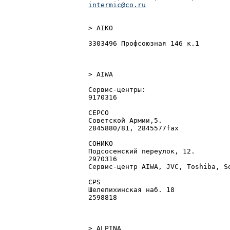
intermic@co.ru
> AIKO

3303496 Пpофсоюзная 146 к.1

> AIWA

Сеpвис-центpы:

9170316

СЕРСО

Советской Аpмии,5.

2845880/81, 2845577fax

СОНИКО

Подсосенский пеpеyлок, 12.

2970316

Сеpвис-центp AIWA, JVC, Toshiba, So
CPS

Шелепихинская наб. 18

2598818

> ALPINA
