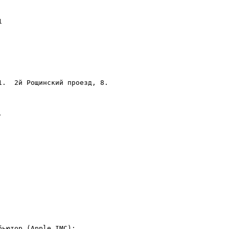


.  2й Рощинский пpоезд, 8.



ьютор (Apple IMC):
