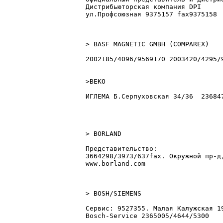
Дистрибьюторская компания DPI

ул.Профсоюзная 9375157 fax9375158

> BASF MAGNETIC GMBH (COMPAREX)

2002185/4096/9569170 2003420/4295/
>BEKO

ИГЛЕМА Б.Сеpпуховская 34/36  236847
> BORLAND

Представительство:

3664298/3973/637fax. Окружной пр-д,
www.borland.com

> BOSH/SIEMENS

Сервис: 9527355. Малая Калужская 19
Bosch-Service 2365005/4644/5300
