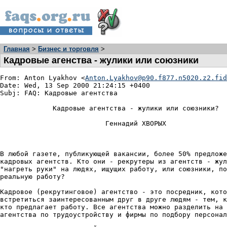
Главная
>
Бизнес и торговля
>
Кадровые агенства - жулики или союзники
From: Anton Lyakhov <
Anton.Lyakhov@p90.f877.n5020.z2.fid
Date: Wed, 13 Sep 2000 21:24:15 +0400

Subj: FAQ: Кадровые агентства

             Кадровые агентства - жулики или союзники?

                          Геннадий ХВОРЫХ

В любой газете, публикующей вакансии, более 50% предложе
кадровых агентств. Кто они - рекрутеры из агентств - жул
"нагреть руки" на людях, ищущих работу, или союзники, по
реальную работу?

Кадровое (рекрутинговое) агентство - это посредник, кото
встретиться заинтересованным друг в друге людям - тем, к
кто предлагает работу. Все агентства можно разделить на 
агентства по трудоустройству и фирмы по подбору персонал