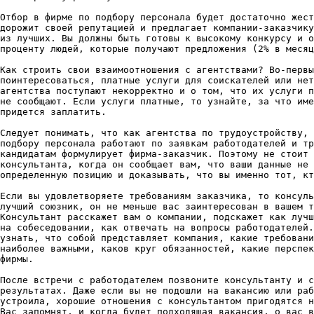
Отбор в фирме по подбору персонала будет достаточно жест
дорожит своей репутацией и предлагает компании-заказчику
из лучших. Вы должны быть готовы к высокому конкурсу и о
проценту людей, которые получают предложения (2% в месяц
Как строить свои взаимоотношения с агентствами? Во-первы
поинтересоваться, платные услуги для соискателей или нет
агентства поступают некорректно и о том, что их услуги п
не сообщают. Если услуги платные, то узнайте, за что име
придется заплатить.

Следует понимать, что как агентства по трудоустройству, 
подбору персонала работают по заявкам работодателей и тр
кандидатам формулирует фирма-заказчик. Поэтому не стоит 
консультанта, когда он сообщает вам, что ваши данные не 
определенную позицию и доказывать, что вы именно тот, кт
Если вы удовлетворяете требованиям заказчика, то консуль
лучший союзник, он не меньше вас заинтересован в вашем т
Консультант расскажет вам о компании, подскажет как лучш
на собеседовании, как отвечать на вопросы работодателей.
узнать, что собой представляет компания, какие требовани
наиболее важными, каков круг обязанностей, какие перспек
фирмы.

После встречи с работодателем позвоните консультанту и с
результатах. Даже если вы не подошли на вакансию или раб
устроила, хорошие отношения с консультантом пригодятся н
Вас запомнят, и когда будет подходящая вакансия, о вас в