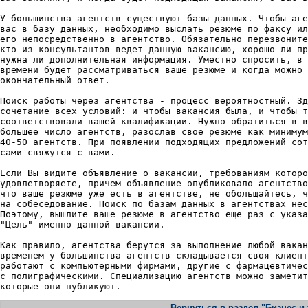
У большинства агентств существуют базы данных. Чтобы аге
вас в базу данных, необходимо выслать резюме по факсу ил
его непосредственно в агентство. Обязательно перезвоните
кто из консультантов ведет данную вакансию, хорошо ли пр
нужна ли дополнительная информация. Уместно спросить, в 
времени будет рассматриваться ваше резюме и когда можно 
окончательный ответ.

Поиск работы через агентства - процесс вероятностный. Зд
сочетание всех условий: и чтобы вакансия была, и чтобы т
соответствовали вашей квалификации. Нужно обратиться в в
большее число агентств, разослав свое резюме как минимум
40-50 агентств. При появлении подходящих предложений сот
сами свяжутся с вами.

Если Вы видите объявление о вакансии, требованиям которо
удовлетворяете, причем объявление опубликовало агентство
что ваше резюме уже есть в агентстве, не обольщайтесь, ч
на собеседование. Поиск по базам данных в агентствах нес
Поэтому, вышлите ваше резюме в агентство еще раз с указа
"Цель" именно данной вакансии.

Как правило, агентства берутся за выполнение любой вакан
временем у большинства агентств складывается своя клиент
работают с компьютерными фирмами, другие с фармацевтичес
с полиграфическими. Специализацию агентств можно заметит
Вернуться в раздел "Бизнес и