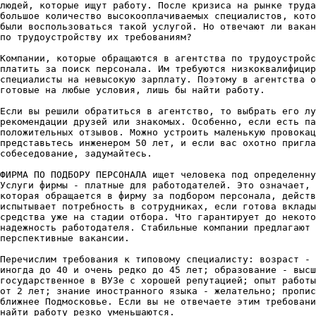
людей, которые ищут работу. После кризиса на рынке труда
большое количество высокооплачиваемых специалистов, кото
были воспользоваться такой услугой. Но отвечают ли вакан
по трудоустройству их требованиям?

Компании, которые обращаются в агентства по трудоустройс
платить за поиск персонала. Им требуются низкоквалифицир
специалисты на невысокую зарплату. Поэтому в агентства о
готовые на любые условия, лишь бы найти работу.

Если вы решили обратиться в агентство, то выбрать его лу
рекомендации друзей или знакомых. Особенно, если есть па
положительных отзывов. Можно устроить маленькую провокац
представьтесь инженером 50 лет, и если вас охотно пригла
собеседование, задумайтесь.

ФИРМА ПО ПОДБОРУ ПЕРСОНАЛА ищет человека под определенну
Услуги фирмы - платные для работодателей. Это означает, 
которая обращается в фирму за подбором персонала, действ
испытывает потребность в сотрудниках, если готова вклады
средства уже на стадии отбора. Что гарантирует до некото
надежность работодателя. Стабильные компании предлагают 
перспективные вакансии.

Перечислим требования к типовому специалисту: возраст - 
иногда до 40 и очень редко до 45 лет; образование - высш
государственное в ВУЗе с хорошей репутацией; опыт работы
от 2 лет; знание иностранного языка - желательно; пропис
ближнее Подмосковье. Если вы не отвечаете этим требовани
найти работу резко уменьшаются.
