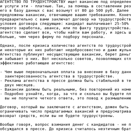
АГЕНТСТВО ПО ТРУДОУСТРОЙСТВУ ищет вакансию под определен
и услуги эти - платные. Так, за помощь в составлении рез
его в базу данных с вас возьмут от 80 до 500 руб. Далее 
предложены вакансии, отвечающие вашим требованиям. Конеч
предварительно с вами заключат договор на трудоустройств
условия договора следующие: кандидат выплачивает 25-50% 
первого заработка, аванса, или по факту трудоустройства.
агентство сделает все, чтобы найти вам работу, и здесь ш
больше, чем через фирму по подбору персонала.

Однако, после кризиса количество агентств по трудоустрой
и некоторые их них работают недобросовестно и даже жульн
Агентство публикует несуществующие вакансии, берет деньг
и забывает о них. Вот несколько советов, позволяющих отл
эффективно работающее агентство:

- Чем выше первоначальная оплата за внесение в базу данн
  заинтересованность агентства в трудоустройстве.

- Реклама агентства в прессе должна быть стабильной в те
  двух месяцев.

- Вакансии должны быть реальными, без повторений из номе
- Подробно узнайте, когда, за что и сколько вы будете пл
  вы не получите четкого ответа, это повод к размышлению
Договор, который вы заключаете с агентством, дожен быть 
ограничивать число предлагаемых вакансий и предусматрива
возврат средств, если вы не будете трудоустроены.

Вообще говоря, вопрос взимания денег с кандидатов - не п
обсуждался в прессе. До кризиса считалось неэтичным брат